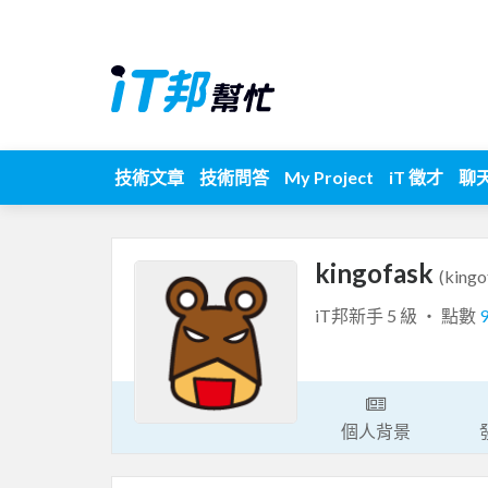
技術文章
技術問答
My Project
iT 徵才
聊
kingofask
(kingo
iT邦新手 5 級 ‧ 點數
個人背景