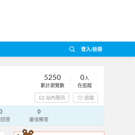
登入/註冊
5250
0
人
累計瀏覽數
在追蹤
站內簡訊
追蹤
0
0
請回答
最佳解答