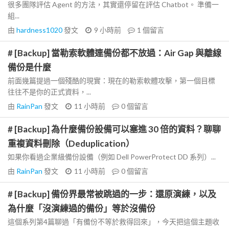
很多團隊評估 Agent 的方法，其實還停留在評估 Chatbot。 準備一
組...
由
hardness1020
發文
9 小時前
1
個留言
# [Backup] 當勒索軟體連備份都不放過：Air Gap 與離線
備份是什麼
前面幾篇提過一個殘酷的現實：現在的勒索軟體攻擊，第一個目標
往往不是你的正式資料，...
由
RainPan
發文
11 小時前
0
個留言
# [Backup] 為什麼備份設備可以塞進 30 倍的資料？聊聊
重複資料刪除（Deduplication）
如果你看過企業級備份設備（例如 Dell PowerProtect DD 系列）...
由
RainPan
發文
11 小時前
0
個留言
# [Backup] 備份界最常被跳過的一步：還原演練，以及
為什麼「沒演練過的備份」等於沒備份
這個系列第4篇聊過「有備份不等於救得回來」，今天把這個主題收