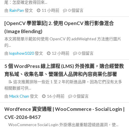
尾：怎麼確定救得回來...
由
RainPan
發文
11 小時前
0
個留言
[OpenCV 學習筆記] 2. 使用 OpenCV 進行影像混合
(Image Blending)
本文將簡單示範如何使用 OpenCV 的 addWeighted 方法進行圖片
的...
由
logohow1020
發文
12 小時前
0
個留言
5 個 WordPress 線上課程 (LMS) 外掛推薦，適合經營教
育私域、收集名單、營運個人品牌和內容商業化部署
📝 這次推薦排除一些近 1 至 2 年的新進品牌，因為它們沒有太多
相關數據可供...
由
Mack Chan
發文
16 小時前
0
個留言
Wordfence 資安通報 | WooCommerce - Social Login |
CVE-2026-8457
WooCommerce Social Login 外掛爆出嚴重驗證繞過漏洞，使...