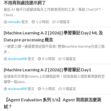
不用再到處找提示詞了
最近 AI 幾乎已經變成每天工作都會用到的工具。像是 ChatGPT、
Claud...
由
nlstudio
發文
5 小時前
0
個留言
[Machine Learning A-Z [2026] ] 學習筆記 Day2 ML 及
Data pre-processing 概念
一邊要上課一邊還要寫這個不容易! 整個machine learning分成三個
步...
由
duckravel48
發文
8 小時前
0
個留言
[Machine Learning A-Z [2026] ] 學習筆記 Day1
這個系列文章是Udemy上的課程延伸，因為我個人想趁著育嬰假空
檔學一點data...
由
duckravel48
發文
9 小時前
0
個留言
【Agent Evaluation 系列 1/6】Agent 到底該怎麼測
試？