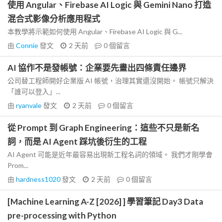
使用 Angular、Firebase AI Logic 與 Gemini Nano 打造
混合式影像分析應用程式
本教學將示範如何使用 Angular、Firebase AI Logic 與 G...
由
Connie
發文
2 天前
0
個留言
AI 協作不是發帳號：企業要先畫出四條責任邊界
公司替工程師開好企業版 AI 帳號，治理其實還沒開始。 帳號只解決
「誰可以登入」...
由
ryanvale
發文
2 天前
0
個留言
從 Prompt 到 Graph Engineering：這些不只是新名
詞，而是 AI Agent 踩坑後衍生的工程
AI Agent 可能是近年最容易出現新工程名詞的領域。 我們才剛學會
Prom...
由
hardness1020
發文
2 天前
0
個留言
[Machine Learning A-Z [2026] ] 學習筆記 Day3 Data
pre-processing with Python