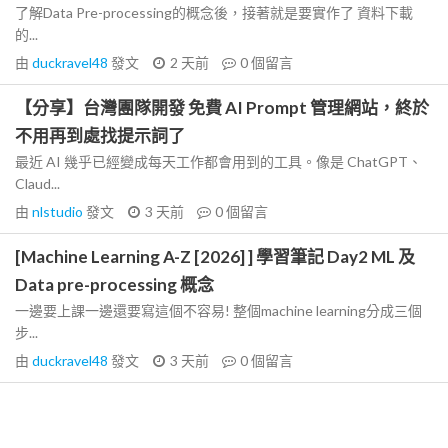
了解Data Pre-processing的概念後，接著就是要實作了 資料下載
的...
由
duckravel48
發文
2 天前
0
個留言
【分享】台灣團隊開發 免費 AI Prompt 管理網站，終於
不用再到處找提示詞了
最近 AI 幾乎已經變成每天工作都會用到的工具。像是 ChatGPT、
Claud...
由
nlstudio
發文
3 天前
0
個留言
[Machine Learning A-Z [2026] ] 學習筆記 Day2 ML 及
Data pre-processing 概念
一邊要上課一邊還要寫這個不容易! 整個machine learning分成三個
步...
由
duckravel48
發文
3 天前
0
個留言