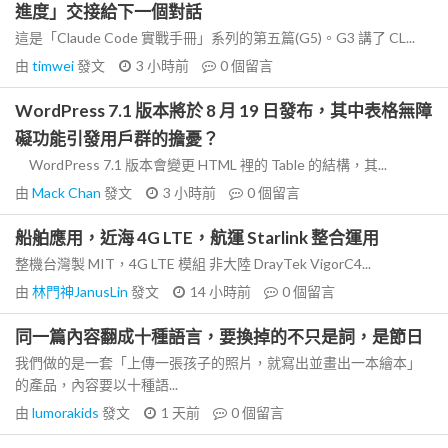
進度」交接給下一個對話
這是「Claude Code 實戰手冊」系列的第五篇(G5)。G3 講了 CL...
由
timwei
發文
3 小時前
0
個留言
WordPress 7.1 版本將於 8 月 19 日發布，其中表格無障
礙功能引發用戶群的擔憂？
WordPress 7.1 版本會變更 HTML 裡的 Table 的結構，其...
由
Mack Chan
發文
3 小時前
0
個留言
船舶應用，近海 4G LTE，航運 Starlink 整合運用
整機台灣製 MIT，4G LTE 模組 非大陸 DrayTek VigorC4...
由
林門神JanusLin
發文
14 小時前
0
個留言
同一篇內容翻成十種語言，要換掉的不只是詞，是節日
我們做的是一套「上傳一張孩子的照片，就寫出並畫出一本繪本」
的產品，內容要以十種語...
由
lumorakids
發文
1 天前
0
個留言