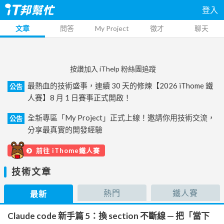
登入
文章
問答
My Project
徵才
聊天
按讚加入 iThelp 粉絲團追蹤
最熱血的技術盛事，連續 30 天的修煉【2026 iThome 鐵
公告
人賽】8 月 1 日賽事正式開啟！
全新專區「My Project」正式上線！邀請你用技術交流，
公告
分享最真實的開發經驗
前往 iThome鐵人賽
技術文章
熱門
鐵人賽
最新
Claude code 新手篇 5：換 section 不斷線 — 把「當下