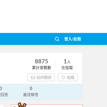
登入/註冊
8875
1
人
累計瀏覽數
在追蹤
站內簡訊
追蹤
0
0
請回答
最佳解答