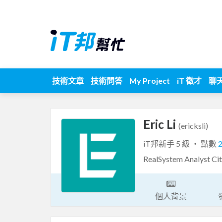
技術文章
技術問答
My Project
iT 徵才
聊
Eric Li
(ericksli)
iT邦新手 5 級 ‧ 點數
RealSystem Analyst Ci
個人背景