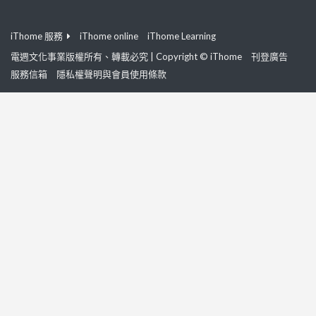
iThome 服務
iThome online
iThome Learning
電週文化事業版權所有、轉載必究 | Copyright © iThome
刊登廣告
服務信箱
隱私權聲明與會員使用條款