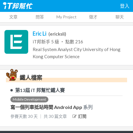
登入
文章
問答
My Project
徵才
聊天
Eric Li
(
ericksli
)
iT邦新手
5
級 ‧ 點數
216
Real
System Analyst
City University of Hong
Kong
Computer Science
鐵人檔案
第13屆
iT 邦幫忙鐵人賽
Mobile Development
寫一個列車抵站時間 Android App
系列
參賽天數
30
天
｜
共
30
篇文章
訂閱