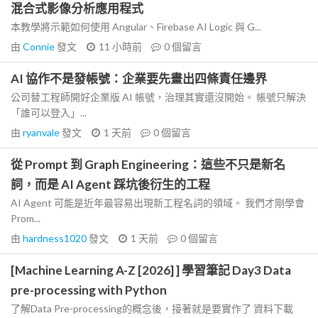
混合式影像分析應用程式
本教學將示範如何使用 Angular、Firebase AI Logic 與 G...
由
Connie
發文
11 小時前
0
個留言
AI 協作不是發帳號：企業要先畫出四條責任邊界
公司替工程師開好企業版 AI 帳號，治理其實還沒開始。 帳號只解決
「誰可以登入」...
由
ryanvale
發文
1 天前
0
個留言
從 Prompt 到 Graph Engineering：這些不只是新名
詞，而是 AI Agent 踩坑後衍生的工程
AI Agent 可能是近年最容易出現新工程名詞的領域。 我們才剛學會
Prom...
由
hardness1020
發文
1 天前
0
個留言
[Machine Learning A-Z [2026] ] 學習筆記 Day3 Data
pre-processing with Python
了解Data Pre-processing的概念後，接著就是要實作了 資料下載