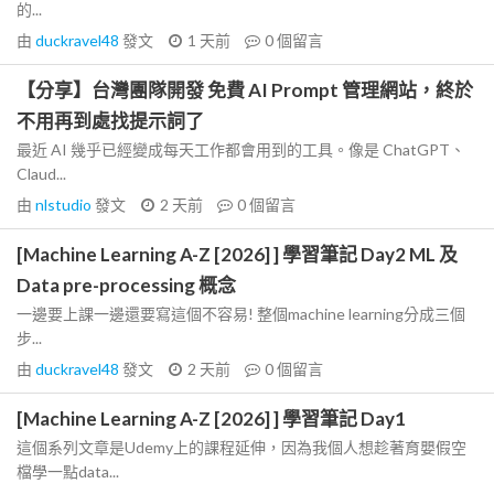
的...
由
duckravel48
發文
1 天前
0
個留言
【分享】台灣團隊開發 免費 AI Prompt 管理網站，終於
不用再到處找提示詞了
最近 AI 幾乎已經變成每天工作都會用到的工具。像是 ChatGPT、
Claud...
由
nlstudio
發文
2 天前
0
個留言
[Machine Learning A-Z [2026] ] 學習筆記 Day2 ML 及
Data pre-processing 概念
一邊要上課一邊還要寫這個不容易! 整個machine learning分成三個
步...
由
duckravel48
發文
2 天前
0
個留言
[Machine Learning A-Z [2026] ] 學習筆記 Day1
這個系列文章是Udemy上的課程延伸，因為我個人想趁著育嬰假空
檔學一點data...