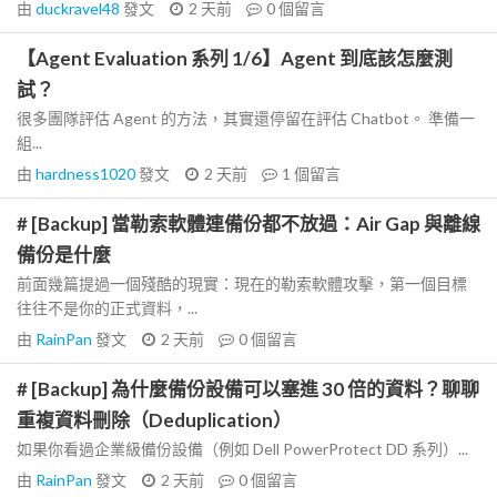
由
duckravel48
發文
2 天前
0
個留言
【Agent Evaluation 系列 1/6】Agent 到底該怎麼測
試？
很多團隊評估 Agent 的方法，其實還停留在評估 Chatbot。 準備一
組...
由
hardness1020
發文
2 天前
1
個留言
# [Backup] 當勒索軟體連備份都不放過：Air Gap 與離線
備份是什麼
前面幾篇提過一個殘酷的現實：現在的勒索軟體攻擊，第一個目標
往往不是你的正式資料，...
由
RainPan
發文
2 天前
0
個留言
# [Backup] 為什麼備份設備可以塞進 30 倍的資料？聊聊
重複資料刪除（Deduplication）
如果你看過企業級備份設備（例如 Dell PowerProtect DD 系列）...
由
RainPan
發文
2 天前
0
個留言