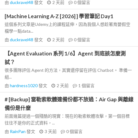
由
duckravel48
發文
2 天前
0
個留言
[Machine Learning A-Z [2026] ] 學習筆記 Day1
這個系列文章是Udemy上的課程延伸，因為我個人想趁著育嬰假空
檔學一點data...
由
duckravel48
發文
2 天前
0
個留言
【Agent Evaluation 系列 1/6】Agent 到底該怎麼測
試？
很多團隊評估 Agent 的方法，其實還停留在評估 Chatbot。 準備一
組...
由
hardness1020
發文
2 天前
1
個留言
# [Backup] 當勒索軟體連備份都不放過：Air Gap 與離線
備份是什麼
前面幾篇提過一個殘酷的現實：現在的勒索軟體攻擊，第一個目標
往往不是你的正式資料，...
由
RainPan
發文
3 天前
0
個留言