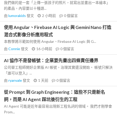
我們做的是一套「上傳一張孩子的照片，就寫出並畫出一本繪本」
的產品，內容要以十種語...
由
lumorakids
發文
2 小時前
0
個留言
使用 Angular、Firebase AI Logic 與 Gemini Nano 打造
混合式影像分析應用程式
本教學將示範如何使用 Angular、Firebase AI Logic 與 G...
由
Connie
發文
16 小時前
0
個留言
AI 協作不是發帳號：企業要先畫出四條責任邊界
公司替工程師開好企業版 AI 帳號，治理其實還沒開始。 帳號只解決
「誰可以登入」...
由
ryanvale
發文
1 天前
0
個留言
從 Prompt 到 Graph Engineering：這些不只是新名
詞，而是 AI Agent 踩坑後衍生的工程
AI Agent 可能是近年最容易出現新工程名詞的領域。 我們才剛學會
Prom...