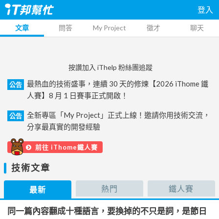
登入
文章
問答
My Project
徵才
聊天
按讚加入 iThelp 粉絲團追蹤
最熱血的技術盛事，連續 30 天的修煉【2026 iThome 鐵
公告
人賽】8 月 1 日賽事正式開啟！
全新專區「My Project」正式上線！邀請你用技術交流，
公告
分享最真實的開發經驗
前往 iThome鐵人賽
技術文章
熱門
鐵人賽
最新
同一篇內容翻成十種語言，要換掉的不只是詞，是節日