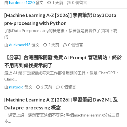
由
hardness1020
發文
1 天前
0
個留言
[Machine Learning A-Z [2026] ] 學習筆記 Day3 Data
pre-processing with Python
了解Data Pre-processing的概念後，接著就是要實作了 資料下載
的...
由
duckravel48
發文
2 天前
0
個留言
【分享】台灣團隊開發 免費 AI Prompt 管理網站，終於
不用再到處找提示詞了
最近 AI 幾乎已經變成每天工作都會用到的工具。像是 ChatGPT、
Claud...
由
nlstudio
發文
2 天前
0
個留言
[Machine Learning A-Z [2026] ] 學習筆記 Day2 ML 及
Data pre-processing 概念
一邊要上課一邊還要寫這個不容易! 整個machine learning分成三個
步...