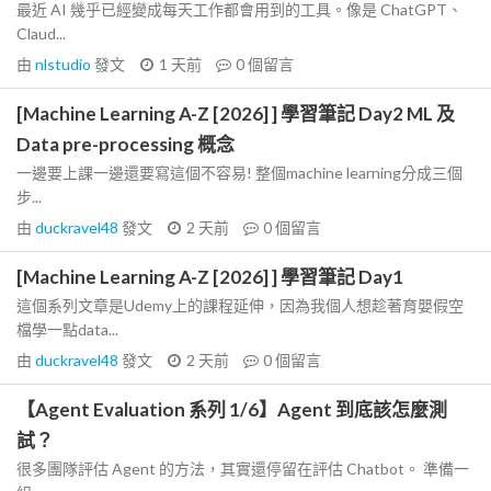
最近 AI 幾乎已經變成每天工作都會用到的工具。像是 ChatGPT、
Claud...
由
nlstudio
發文
1 天前
0
個留言
[Machine Learning A-Z [2026] ] 學習筆記 Day2 ML 及
Data pre-processing 概念
一邊要上課一邊還要寫這個不容易! 整個machine learning分成三個
步...
由
duckravel48
發文
2 天前
0
個留言
[Machine Learning A-Z [2026] ] 學習筆記 Day1
這個系列文章是Udemy上的課程延伸，因為我個人想趁著育嬰假空
檔學一點data...
由
duckravel48
發文
2 天前
0
個留言
【Agent Evaluation 系列 1/6】Agent 到底該怎麼測
試？
很多團隊評估 Agent 的方法，其實還停留在評估 Chatbot。 準備一