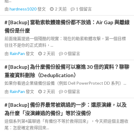
組...
由
hardness1020
發文
2 天前
1
個留言
# [Backup] 當勒索軟體連備份都不放過：Air Gap 與離線
備份是什麼
前面幾篇提過一個殘酷的現實：現在的勒索軟體攻擊，第一個目標
往往不是你的正式資料，...
由
RainPan
發文
2 天前
0
個留言
# [Backup] 為什麼備份設備可以塞進 30 倍的資料？聊聊
重複資料刪除（Deduplication）
如果你看過企業級備份設備（例如 Dell PowerProtect DD 系列）...
由
RainPan
發文
2 天前
0
個留言
# [Backup] 備份界最常被跳過的一步：還原演練，以及
為什麼「沒演練過的備份」等於沒備份
這個系列第4篇聊過「有備份不等於救得回來」，今天把這個主題收
尾：怎麼確定救得回來...