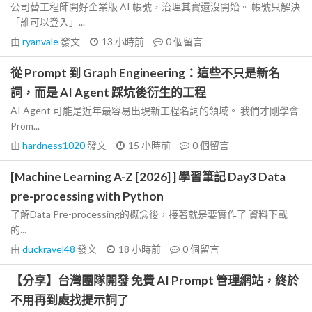
公司替工程師開好企業版 AI 帳號，治理其實還沒開始。 帳號只解決
「誰可以登入」...
由
ryanvale
發文
13 小時前
0
個留言
從 Prompt 到 Graph Engineering：這些不只是新名
詞，而是 AI Agent 踩坑後衍生的工程
AI Agent 可能是近年最容易出現新工程名詞的領域。 我們才剛學會
Prom...
由
hardness1020
發文
15 小時前
0
個留言
[Machine Learning A-Z [2026] ] 學習筆記 Day3 Data
pre-processing with Python
了解Data Pre-processing的概念後，接著就是要實作了 資料下載
的...
由
duckravel48
發文
18 小時前
0
個留言
【分享】台灣團隊開發 免費 AI Prompt 管理網站，終於
不用再到處找提示詞了