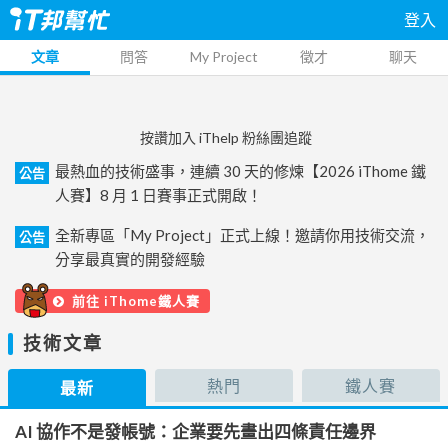
登入
文章
問答
My Project
徵才
聊天
按讚加入 iThelp 粉絲團追蹤
最熱血的技術盛事，連續 30 天的修煉【2026 iThome 鐵
公告
人賽】8 月 1 日賽事正式開啟！
全新專區「My Project」正式上線！邀請你用技術交流，
公告
分享最真實的開發經驗
前往 iThome鐵人賽
技術文章
熱門
鐵人賽
最新
AI 協作不是發帳號：企業要先畫出四條責任邊界