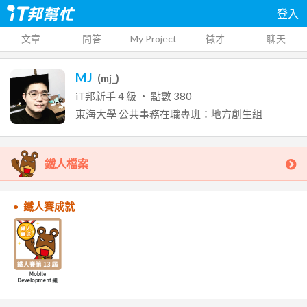
登入
文章
問答
My Project
徵才
聊天
MJ
(
mj_
)
iT邦新手
4
級 ‧ 點數
380
東海大學
公共事務在職專班：地方創生組
鐵人檔案
鐵人賽成就