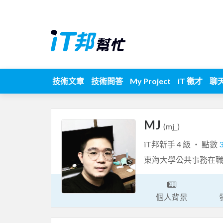
技術文章
技術問答
My Project
iT 徵才
聊
MJ
(mj_)
iT邦新手 4 級 ‧ 點數
東海大學公共事務在
個人背景