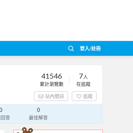
登入/註冊
41546
7
人
累計瀏覽數
在追蹤
站內簡訊
追蹤
0
0
請回答
最佳解答