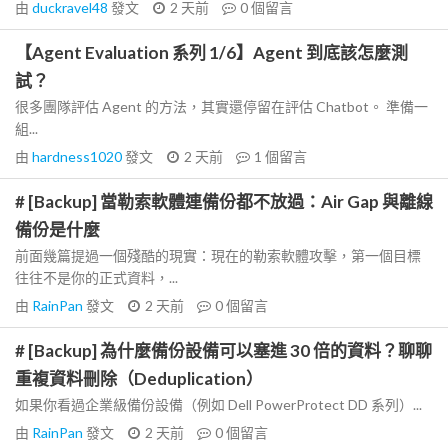
由
duckravel48
發文
2 天前
0
個留言
【Agent Evaluation 系列 1/6】Agent 到底該怎麼測
試？
很多團隊評估 Agent 的方法，其實還停留在評估 Chatbot。 準備一
組...
由
hardness1020
發文
2 天前
1
個留言
# [Backup] 當勒索軟體連備份都不放過：Air Gap 與離線
備份是什麼
前面幾篇提過一個殘酷的現實：現在的勒索軟體攻擊，第一個目標
往往不是你的正式資料，...
由
RainPan
發文
2 天前
0
個留言
# [Backup] 為什麼備份設備可以塞進 30 倍的資料？聊聊
重複資料刪除（Deduplication）
如果你看過企業級備份設備（例如 Dell PowerProtect DD 系列）...
由
RainPan
發文
2 天前
0
個留言