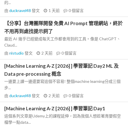
的...
由
duckravel48
發文
1 天前
0
個留言
【分享】台灣團隊開發 免費 AI Prompt 管理網站，終於
不用再到處找提示詞了
最近 AI 幾乎已經變成每天工作都會用到的工具。像是 ChatGPT、
Claud...
由
nlstudio
發文
2 天前
0
個留言
[Machine Learning A-Z [2026] ] 學習筆記 Day2 ML 及
Data pre-processing 概念
一邊要上課一邊還要寫這個不容易! 整個machine learning分成三個
步...
由
duckravel48
發文
2 天前
0
個留言
[Machine Learning A-Z [2026] ] 學習筆記 Day1
這個系列文章是Udemy上的課程延伸，因為我個人想趁著育嬰假空
檔學一點data...