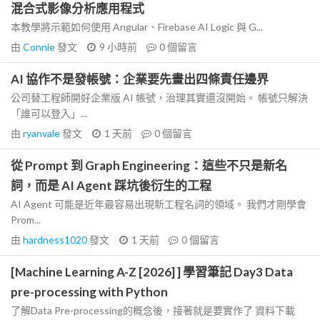
混合式影像分析應用程式
本教學將示範如何使用 Angular、Firebase AI Logic 與 G...
由
Connie
發文
9 小時前
0
個留言
AI 協作不是發帳號：企業要先畫出四條責任邊界
公司替工程師開好企業版 AI 帳號，治理其實還沒開始。 帳號只解決
「誰可以登入」...
由
ryanvale
發文
1 天前
0
個留言
從 Prompt 到 Graph Engineering：這些不只是新名
詞，而是 AI Agent 踩坑後衍生的工程
AI Agent 可能是近年最容易出現新工程名詞的領域。 我們才剛學會
Prom...
由
hardness1020
發文
1 天前
0
個留言
[Machine Learning A-Z [2026] ] 學習筆記 Day3 Data
pre-processing with Python
了解Data Pre-processing的概念後，接著就是要實作了 資料下載