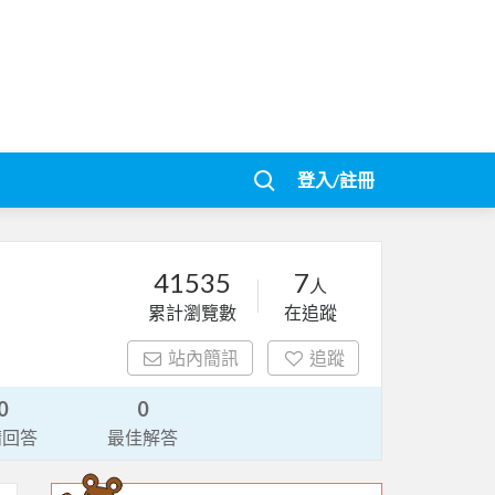
登入/註冊
41535
7
人
累計瀏覽數
在追蹤
站內簡訊
追蹤
0
0
請回答
最佳解答