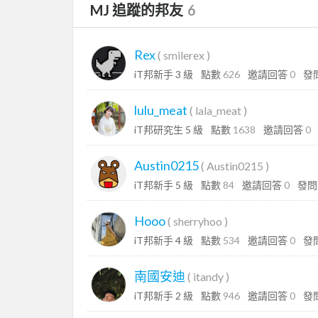
MJ 追蹤的邦友
6
Rex
(
smilerex
)
iT邦新手 3 級
點數
626
邀請回答
0
發
lulu_meat
(
lala_meat
)
iT邦研究生 5 級
點數
1638
邀請回答
0
Austin0215
(
Austin0215
)
iT邦新手 5 級
點數
84
邀請回答
0
發
Hooo
(
sherryhoo
)
iT邦新手 4 級
點數
534
邀請回答
0
發
南國安迪
(
itandy
)
iT邦新手 2 級
點數
946
邀請回答
0
發