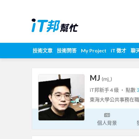
技術文章
技術問答
My Project
iT 徵才
聊
MJ
(mj_)
iT邦新手 4 級 ‧ 點數
東海大學公共事務在
個人背景