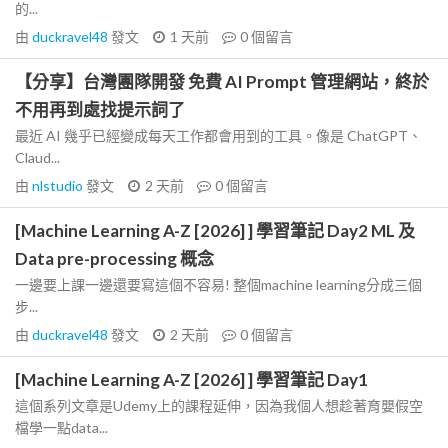
的...
由
duckravel48
發文
1 天前
0
個留言
【分享】台灣團隊開發 免費 AI Prompt 管理網站，終於
不用再到處找提示詞了
最近 AI 幾乎已經變成每天工作都會用到的工具。像是 ChatGPT、
Claud...
由
nlstudio
發文
2 天前
0
個留言
[Machine Learning A-Z [2026] ] 學習筆記 Day2 ML 及
Data pre-processing 概念
一邊要上課一邊還要寫這個不容易! 整個machine learning分成三個
步...
由
duckravel48
發文
2 天前
0
個留言
[Machine Learning A-Z [2026] ] 學習筆記 Day1
這個系列文章是Udemy上的課程延伸，因為我個人想趁著育嬰假空
檔學一點data...