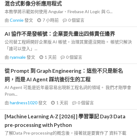
混合式影像分析應用程式
本教學將示範如何使用 Angular、Firebase AI Logic 與 G...
由
Connie
發文
7 小時前
0
個留言
AI 協作不是發帳號：企業要先畫出四條責任邊界
公司替工程師開好企業版 AI 帳號，治理其實還沒開始。 帳號只解決
「誰可以登入」...
由
ryanvale
發文
1 天前
0
個留言
從 Prompt 到 Graph Engineering：這些不只是新名
詞，而是 AI Agent 踩坑後衍生的工程
AI Agent 可能是近年最容易出現新工程名詞的領域。 我們才剛學會
Prom...
由
hardness1020
發文
1 天前
0
個留言
[Machine Learning A-Z [2026] ] 學習筆記 Day3 Data
pre-processing with Python
了解Data Pre-processing的概念後，接著就是要實作了 資料下載