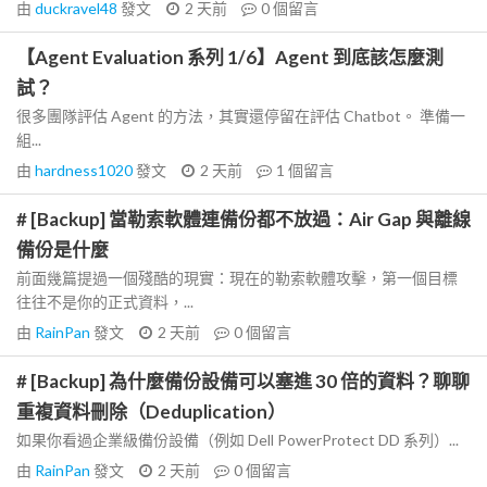
由
duckravel48
發文
2 天前
0
個留言
【Agent Evaluation 系列 1/6】Agent 到底該怎麼測
試？
很多團隊評估 Agent 的方法，其實還停留在評估 Chatbot。 準備一
組...
由
hardness1020
發文
2 天前
1
個留言
# [Backup] 當勒索軟體連備份都不放過：Air Gap 與離線
備份是什麼
前面幾篇提過一個殘酷的現實：現在的勒索軟體攻擊，第一個目標
往往不是你的正式資料，...
由
RainPan
發文
2 天前
0
個留言
# [Backup] 為什麼備份設備可以塞進 30 倍的資料？聊聊
重複資料刪除（Deduplication）
如果你看過企業級備份設備（例如 Dell PowerProtect DD 系列）...
由
RainPan
發文
2 天前
0
個留言