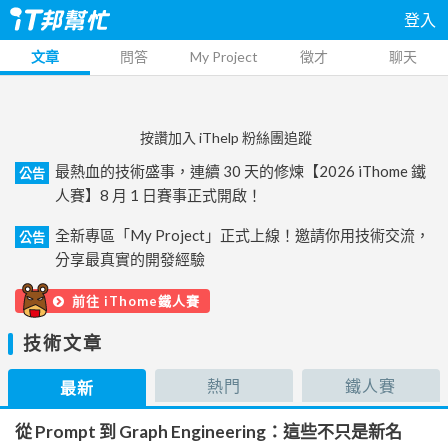
登入
文章
問答
My Project
徵才
聊天
按讚加入 iThelp 粉絲團追蹤
最熱血的技術盛事，連續 30 天的修煉【2026 iThome 鐵
公告
人賽】8 月 1 日賽事正式開啟！
全新專區「My Project」正式上線！邀請你用技術交流，
公告
分享最真實的開發經驗
前往 iThome鐵人賽
技術文章
熱門
鐵人賽
最新
從 Prompt 到 Graph Engineering：這些不只是新名