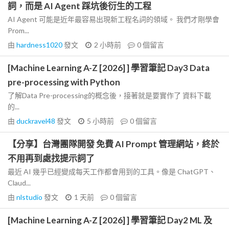
詞，而是 AI Agent 踩坑後衍生的工程
AI Agent 可能是近年最容易出現新工程名詞的領域。 我們才剛學會
Prom...
由
hardness1020
發文
2 小時前
0
個留言
[Machine Learning A-Z [2026] ] 學習筆記 Day3 Data
pre-processing with Python
了解Data Pre-processing的概念後，接著就是要實作了 資料下載
的...
由
duckravel48
發文
5 小時前
0
個留言
【分享】台灣團隊開發 免費 AI Prompt 管理網站，終於
不用再到處找提示詞了
最近 AI 幾乎已經變成每天工作都會用到的工具。像是 ChatGPT、
Claud...
由
nlstudio
發文
1 天前
0
個留言
[Machine Learning A-Z [2026] ] 學習筆記 Day2 ML 及