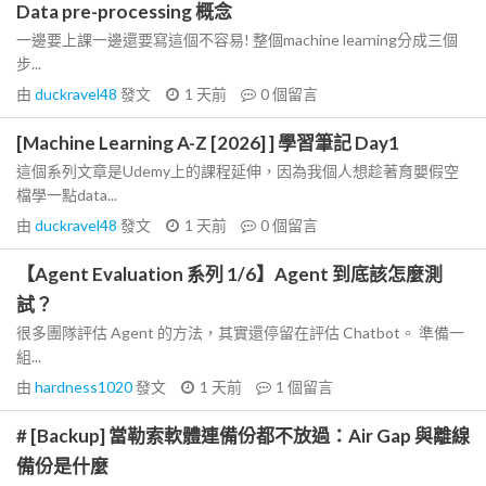
Data pre-processing 概念
一邊要上課一邊還要寫這個不容易! 整個machine learning分成三個
步...
由
duckravel48
發文
1 天前
0
個留言
[Machine Learning A-Z [2026] ] 學習筆記 Day1
這個系列文章是Udemy上的課程延伸，因為我個人想趁著育嬰假空
檔學一點data...
由
duckravel48
發文
1 天前
0
個留言
【Agent Evaluation 系列 1/6】Agent 到底該怎麼測
試？
很多團隊評估 Agent 的方法，其實還停留在評估 Chatbot。 準備一
組...
由
hardness1020
發文
1 天前
1
個留言
# [Backup] 當勒索軟體連備份都不放過：Air Gap 與離線
備份是什麼