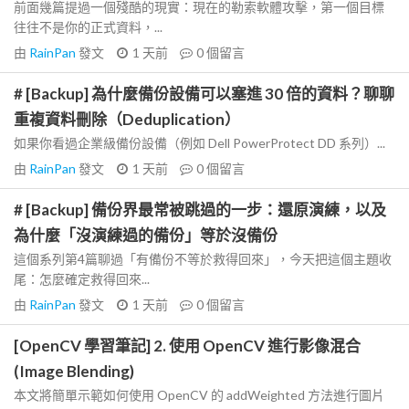
前面幾篇提過一個殘酷的現實：現在的勒索軟體攻擊，第一個目標
往往不是你的正式資料，...
由
RainPan
發文
1 天前
0
個留言
# [Backup] 為什麼備份設備可以塞進 30 倍的資料？聊聊
重複資料刪除（Deduplication）
如果你看過企業級備份設備（例如 Dell PowerProtect DD 系列）...
由
RainPan
發文
1 天前
0
個留言
# [Backup] 備份界最常被跳過的一步：還原演練，以及
為什麼「沒演練過的備份」等於沒備份
這個系列第4篇聊過「有備份不等於救得回來」，今天把這個主題收
尾：怎麼確定救得回來...
由
RainPan
發文
1 天前
0
個留言
[OpenCV 學習筆記] 2. 使用 OpenCV 進行影像混合
(Image Blending)
本文將簡單示範如何使用 OpenCV 的 addWeighted 方法進行圖片