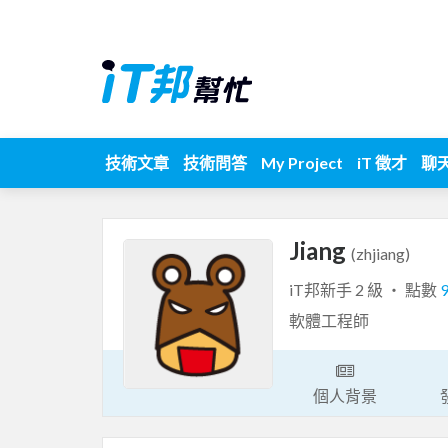
技術文章
技術問答
My Project
iT 徵才
聊
Jiang
(zhjiang)
iT邦新手 2 級 ‧ 點數
軟體工程師
個人背景