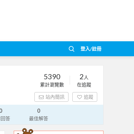
登入/註冊
5390
2
人
累計瀏覽數
在追蹤
站內簡訊
追蹤
0
0
請回答
最佳解答