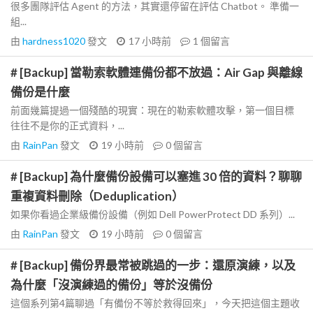
很多團隊評估 Agent 的方法，其實還停留在評估 Chatbot。 準備一
組...
由
hardness1020
發文
17 小時前
1
個留言
# [Backup] 當勒索軟體連備份都不放過：Air Gap 與離線
備份是什麼
前面幾篇提過一個殘酷的現實：現在的勒索軟體攻擊，第一個目標
往往不是你的正式資料，...
由
RainPan
發文
19 小時前
0
個留言
# [Backup] 為什麼備份設備可以塞進 30 倍的資料？聊聊
重複資料刪除（Deduplication）
如果你看過企業級備份設備（例如 Dell PowerProtect DD 系列）...
由
RainPan
發文
19 小時前
0
個留言
# [Backup] 備份界最常被跳過的一步：還原演練，以及
為什麼「沒演練過的備份」等於沒備份
這個系列第4篇聊過「有備份不等於救得回來」，今天把這個主題收