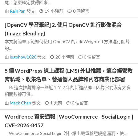
尾：怎麼確定救得回來...
由
RainPan
發文
19 小時前
0
個留言
[OpenCV 學習筆記] 2. 使用 OpenCV 進行影像混合
(Image Blending)
本文將簡單示範如何使用 OpenCV 的 addWeighted 方法進行圖片
的...
由
logohow1020
發文
20 小時前
0
個留言
5 個 WordPress 線上課程 (LMS) 外掛推薦，適合經營教
育私域、收集名單、營運個人品牌和內容商業化部署
📝 這次推薦排除一些近 1 至 2 年的新進品牌，因為它們沒有太多
相關數據可供...
由
Mack Chan
發文
1 天前
0
個留言
Wordfence 資安通報 | WooCommerce - Social Login |
CVE-2026-8457
WooCommerce Social Login 外掛爆出嚴重驗證繞過漏洞，使...