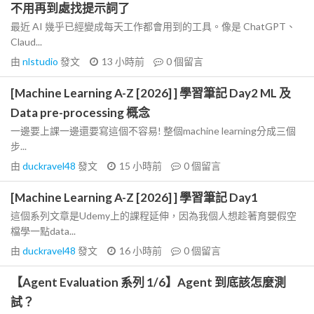
不用再到處找提示詞了
最近 AI 幾乎已經變成每天工作都會用到的工具。像是 ChatGPT、
Claud...
由
nlstudio
發文
13 小時前
0
個留言
[Machine Learning A-Z [2026] ] 學習筆記 Day2 ML 及
Data pre-processing 概念
一邊要上課一邊還要寫這個不容易! 整個machine learning分成三個
步...
由
duckravel48
發文
15 小時前
0
個留言
[Machine Learning A-Z [2026] ] 學習筆記 Day1
這個系列文章是Udemy上的課程延伸，因為我個人想趁著育嬰假空
檔學一點data...
由
duckravel48
發文
16 小時前
0
個留言
【Agent Evaluation 系列 1/6】Agent 到底該怎麼測
試？