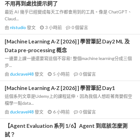
不用再到處找提示詞了
最近 AI 幾乎已經變成每天工作都會用到的工具。像是 ChatGPT、
Claud...
由
nlstudio
發文
3 小時前
0
個留言
[Machine Learning A-Z [2026] ] 學習筆記 Day2 ML 及
Data pre-processing 概念
一邊要上課一邊還要寫這個不容易! 整個machine learning分成三個
步...
由
duckravel48
發文
5 小時前
0
個留言
[Machine Learning A-Z [2026] ] 學習筆記 Day1
這個系列文章是Udemy上的課程延伸，因為我個人想趁著育嬰假空
檔學一點data...
由
duckravel48
發文
6 小時前
0
個留言
【Agent Evaluation 系列 1/6】Agent 到底該怎麼測
試？