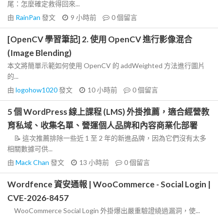
尾：怎麼確定救得回來...
由
RainPan
發文
9 小時前
0
個留言
[OpenCV 學習筆記] 2. 使用 OpenCV 進行影像混合
(Image Blending)
本文將簡單示範如何使用 OpenCV 的 addWeighted 方法進行圖片
的...
由
logohow1020
發文
10 小時前
0
個留言
5 個 WordPress 線上課程 (LMS) 外掛推薦，適合經營教
育私域、收集名單、營運個人品牌和內容商業化部署
📝 這次推薦排除一些近 1 至 2 年的新進品牌，因為它們沒有太多
相關數據可供...
由
Mack Chan
發文
13 小時前
0
個留言
Wordfence 資安通報 | WooCommerce - Social Login |
CVE-2026-8457
WooCommerce Social Login 外掛爆出嚴重驗證繞過漏洞，使...