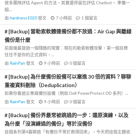
很多團隊評估 Agent 的方法，其實還停留在評估 Chatbot。 準備一
組...
由
hardness1020
發文
7 小時前
1
個留言
# [Backup] 當勒索軟體連備份都不放過：Air Gap 與離線
備份是什麼
前面幾篇提過一個殘酷的現實：現在的勒索軟體攻擊，第一個目標
往往不是你的正式資料，...
由
RainPan
發文
9 小時前
0
個留言
# [Backup] 為什麼備份設備可以塞進 30 倍的資料？聊聊
重複資料刪除（Deduplication）
如果你看過企業級備份設備（例如 Dell PowerProtect DD 系列）...
由
RainPan
發文
9 小時前
0
個留言
# [Backup] 備份界最常被跳過的一步：還原演練，以及
為什麼「沒演練過的備份」等於沒備份
這個系列第4篇聊過「有備份不等於救得回來」，今天把這個主題收