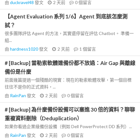
由
duckravel48
發文
2 天前
0
個留言
【Agent Evaluation 系列 1/6】Agent 到底該怎麼測
試？
很多團隊評估 Agent 的方法，其實還停留在評估 Chatbot。 準備一
組...
由
hardness1020
發文
2 天前
1
個留言
# [Backup] 當勒索軟體連備份都不放過：Air Gap 與離線
備份是什麼
前面幾篇提過一個殘酷的現實：現在的勒索軟體攻擊，第一個目標
往往不是你的正式資料，...
由
RainPan
發文
2 天前
0
個留言
# [Backup] 為什麼備份設備可以塞進 30 倍的資料？聊聊
重複資料刪除（Deduplication）
如果你看過企業級備份設備（例如 Dell PowerProtect DD 系列）...
由
RainPan
發文
2 天前
0
個留言