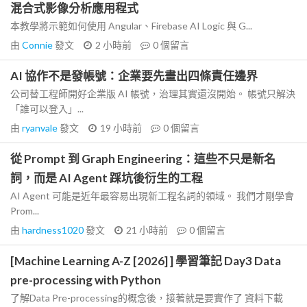
混合式影像分析應用程式
本教學將示範如何使用 Angular、Firebase AI Logic 與 G...
由
Connie
發文
2 小時前
0
個留言
AI 協作不是發帳號：企業要先畫出四條責任邊界
公司替工程師開好企業版 AI 帳號，治理其實還沒開始。 帳號只解決
「誰可以登入」...
由
ryanvale
發文
19 小時前
0
個留言
從 Prompt 到 Graph Engineering：這些不只是新名
詞，而是 AI Agent 踩坑後衍生的工程
AI Agent 可能是近年最容易出現新工程名詞的領域。 我們才剛學會
Prom...
由
hardness1020
發文
21 小時前
0
個留言
[Machine Learning A-Z [2026] ] 學習筆記 Day3 Data
pre-processing with Python
了解Data Pre-processing的概念後，接著就是要實作了 資料下載