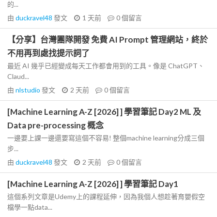
的...
由
duckravel48
發文
1 天前
0
個留言
【分享】台灣團隊開發 免費 AI Prompt 管理網站，終於
不用再到處找提示詞了
最近 AI 幾乎已經變成每天工作都會用到的工具。像是 ChatGPT、
Claud...
由
nlstudio
發文
2 天前
0
個留言
[Machine Learning A-Z [2026] ] 學習筆記 Day2 ML 及
Data pre-processing 概念
一邊要上課一邊還要寫這個不容易! 整個machine learning分成三個
步...
由
duckravel48
發文
2 天前
0
個留言
[Machine Learning A-Z [2026] ] 學習筆記 Day1
這個系列文章是Udemy上的課程延伸，因為我個人想趁著育嬰假空
檔學一點data...