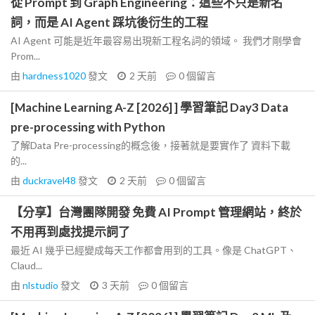
從 Prompt 到 Graph Engineering：這些不只是新名
詞，而是 AI Agent 踩坑後衍生的工程
AI Agent 可能是近年最容易出現新工程名詞的領域。 我們才剛學會
Prom...
由
hardness1020
發文
2 天前
0
個留言
[Machine Learning A-Z [2026] ] 學習筆記 Day3 Data
pre-processing with Python
了解Data Pre-processing的概念後，接著就是要實作了 資料下載
的...
由
duckravel48
發文
2 天前
0
個留言
【分享】台灣團隊開發 免費 AI Prompt 管理網站，終於
不用再到處找提示詞了
最近 AI 幾乎已經變成每天工作都會用到的工具。像是 ChatGPT、
Claud...
由
nlstudio
發文
3 天前
0
個留言