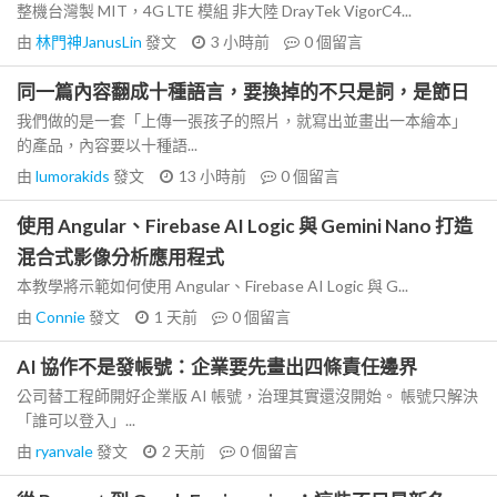
整機台灣製 MIT，4G LTE 模組 非大陸 DrayTek VigorC4...
由
林門神JanusLin
發文
3 小時前
0
個留言
同一篇內容翻成十種語言，要換掉的不只是詞，是節日
我們做的是一套「上傳一張孩子的照片，就寫出並畫出一本繪本」
的產品，內容要以十種語...
由
lumorakids
發文
13 小時前
0
個留言
使用 Angular、Firebase AI Logic 與 Gemini Nano 打造
混合式影像分析應用程式
本教學將示範如何使用 Angular、Firebase AI Logic 與 G...
由
Connie
發文
1 天前
0
個留言
AI 協作不是發帳號：企業要先畫出四條責任邊界
公司替工程師開好企業版 AI 帳號，治理其實還沒開始。 帳號只解決
「誰可以登入」...
由
ryanvale
發文
2 天前
0
個留言