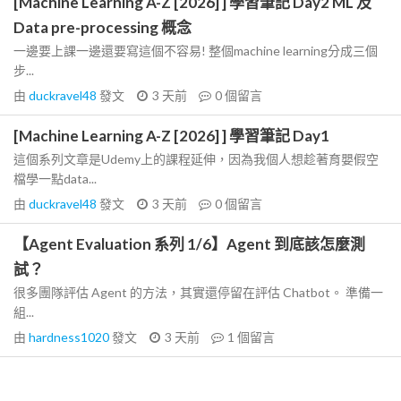
[Machine Learning A-Z [2026] ] 學習筆記 Day2 ML 及
Data pre-processing 概念
一邊要上課一邊還要寫這個不容易! 整個machine learning分成三個
步...
由
duckravel48
發文
3 天前
0
個留言
[Machine Learning A-Z [2026] ] 學習筆記 Day1
這個系列文章是Udemy上的課程延伸，因為我個人想趁著育嬰假空
檔學一點data...
由
duckravel48
發文
3 天前
0
個留言
【Agent Evaluation 系列 1/6】Agent 到底該怎麼測
試？
很多團隊評估 Agent 的方法，其實還停留在評估 Chatbot。 準備一
組...
由
hardness1020
發文
3 天前
1
個留言