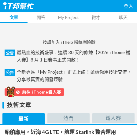
登入
文章
問答
My Project
徵才
聊天
按讚加入 iThelp 粉絲團追蹤
最熱血的技術盛事，連續 30 天的修煉【2026 iThome 鐵
公告
人賽】8 月 1 日賽事正式開啟！
全新專區「My Project」正式上線！邀請你用技術交流，
公告
分享最真實的開發經驗
前往 iThome鐵人賽
技術文章
熱門
鐵人賽
最新
船舶應用，近海 4G LTE，航運 Starlink 整合運用