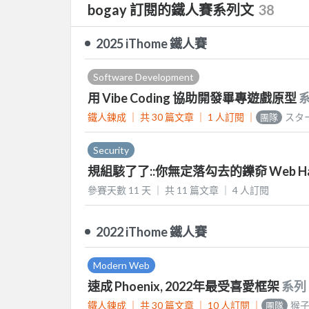
bogay 訂閱的鐵人賽系列文
38
2025 iThome 鐵人賽
Software Development
用 Vibe Coding 協助開發畢專遊戲原型
鐵人鍊成 ｜
共 30 篇文章 ｜
1
人訂閱
｜
スタ
團隊
Security
規組駭了了::你無定落勾去的鑠奅 Web Hac
參賽天數 11 天 ｜
共 11 篇文章 ｜
4
人訂閱
2022 iThome 鐵人賽
Modern Web
速成 Phoenix, 2022年最受喜愛框架
系列
鐵人鍊成 ｜
共 30 篇文章 ｜
10
人訂閱
｜
猴
團隊