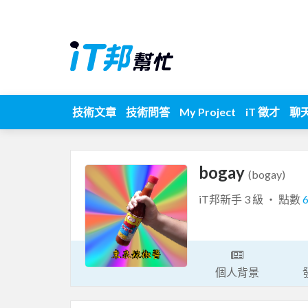
技術文章
技術問答
My Project
iT 徵才
聊
bogay
(bogay)
iT邦新手 3 級 ‧ 點數
個人背景