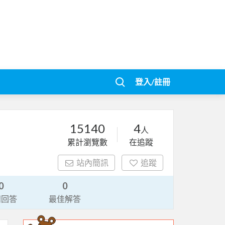
登入/註冊
15140
4
人
累計瀏覽數
在追蹤
站內簡訊
追蹤
0
0
請回答
最佳解答