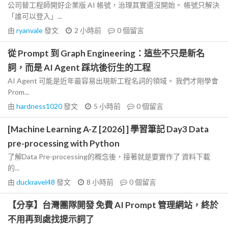
公司替工程師開好企業版 AI 帳號，治理其實還沒開始。 帳號只解決
「誰可以登入」...
由
ryanvale
發文
2 小時前
0
個留言
從 Prompt 到 Graph Engineering：這些不只是新名
詞，而是 AI Agent 踩坑後衍生的工程
AI Agent 可能是近年最容易出現新工程名詞的領域。 我們才剛學會
Prom...
由
hardness1020
發文
5 小時前
0
個留言
[Machine Learning A-Z [2026] ] 學習筆記 Day3 Data
pre-processing with Python
了解Data Pre-processing的概念後，接著就是要實作了 資料下載
的...
由
duckravel48
發文
8 小時前
0
個留言
【分享】台灣團隊開發 免費 AI Prompt 管理網站，終於
不用再到處找提示詞了