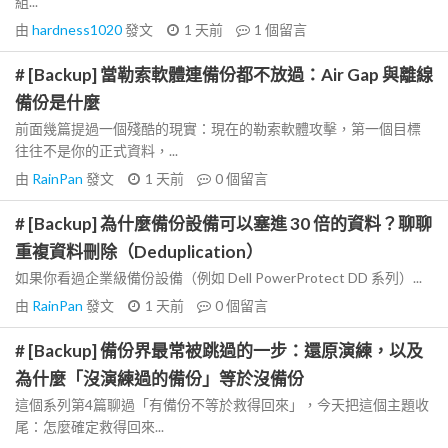
組...
由
hardness1020
發文
1 天前
1
個留言
# [Backup] 當勒索軟體連備份都不放過：Air Gap 與離線
備份是什麼
前面幾篇提過一個殘酷的現實：現在的勒索軟體攻擊，第一個目標
往往不是你的正式資料，...
由
RainPan
發文
1 天前
0
個留言
# [Backup] 為什麼備份設備可以塞進 30 倍的資料？聊聊
重複資料刪除（Deduplication）
如果你看過企業級備份設備（例如 Dell PowerProtect DD 系列）...
由
RainPan
發文
1 天前
0
個留言
# [Backup] 備份界最常被跳過的一步：還原演練，以及
為什麼「沒演練過的備份」等於沒備份
這個系列第4篇聊過「有備份不等於救得回來」，今天把這個主題收
尾：怎麼確定救得回來...