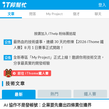
登入
文章
問答
My Project
徵才
聊天
按讚加入 iThelp 粉絲團追蹤
最熱血的技術盛事，連續 30 天的修煉【2026 iThome 鐵
公告
人賽】8 月 1 日賽事正式開啟！
全新專區「My Project」正式上線！邀請你用技術交流，
公告
分享最真實的開發經驗
前往 iThome鐵人賽
技術文章
熱門
鐵人賽
最新
AI 協作不是發帳號：企業要先畫出四條責任邊界