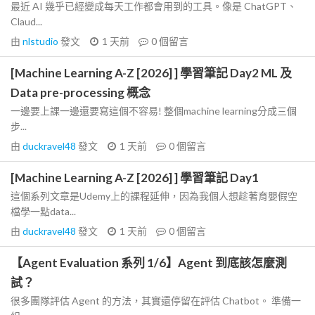
最近 AI 幾乎已經變成每天工作都會用到的工具。像是 ChatGPT、
Claud...
由
nlstudio
發文
1 天前
0
個留言
[Machine Learning A-Z [2026] ] 學習筆記 Day2 ML 及
Data pre-processing 概念
一邊要上課一邊還要寫這個不容易! 整個machine learning分成三個
步...
由
duckravel48
發文
1 天前
0
個留言
[Machine Learning A-Z [2026] ] 學習筆記 Day1
這個系列文章是Udemy上的課程延伸，因為我個人想趁著育嬰假空
檔學一點data...
由
duckravel48
發文
1 天前
0
個留言
【Agent Evaluation 系列 1/6】Agent 到底該怎麼測
試？
很多團隊評估 Agent 的方法，其實還停留在評估 Chatbot。 準備一