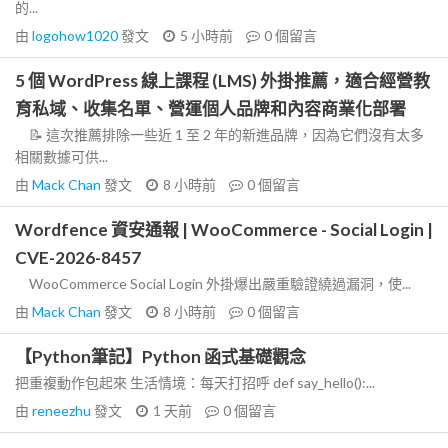
的...
由
logohow1020
發文
5 小時前
0
個留言
5 個 WordPress 線上課程 (LMS) 外掛推薦，適合經營教
育私域、收集名單、營運個人品牌和內容商業化部署
📝 這次推薦排除一些近 1 至 2 年的新進品牌，因為它們沒有太多
相關數據可供...
由
Mack Chan
發文
8 小時前
0
個留言
Wordfence 資安通報 | WooCommerce - Social Login |
CVE-2026-8457
WooCommerce Social Login 外掛爆出嚴重驗證繞過漏洞，使...
由
Mack Chan
發文
8 小時前
0
個留言
【Python筆記】Python 函式基礎觀念
把重複動作包起來 生活情境：每天打招呼 def say_hello():...
由
reneezhu
發文
1 天前
0
個留言