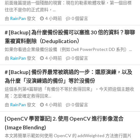
前面幾篇提過一個殘酷的現實：現在的勒索軟體攻擊，第一個目標
往往不是你的正式資料，...
由
RainPan
發文
4 小時前
0
個留言
# [Backup] 為什麼備份設備可以塞進 30 倍的資料？聊聊
重複資料刪除（Deduplication）
如果你看過企業級備份設備（例如 Dell PowerProtect DD 系列）...
由
RainPan
發文
4 小時前
0
個留言
# [Backup] 備份界最常被跳過的一步：還原演練，以及
為什麼「沒演練過的備份」等於沒備份
這個系列第4篇聊過「有備份不等於救得回來」，今天把這個主題收
尾：怎麼確定救得回來...
由
RainPan
發文
4 小時前
0
個留言
[OpenCV 學習筆記] 2. 使用 OpenCV 進行影像混合
(Image Blending)
本文將簡單示範如何使用 OpenCV 的 addWeighted 方法進行圖片