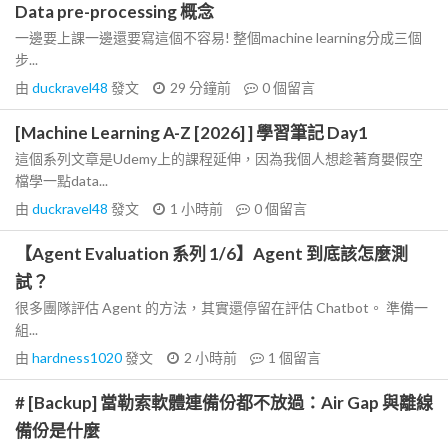
Data pre-processing 概念
一邊要上課一邊還要寫這個不容易! 整個machine learning分成三個
步...
由
duckravel48
發文
29 分鐘前
0
個留言
[Machine Learning A-Z [2026] ] 學習筆記 Day1
這個系列文章是Udemy上的課程延伸，因為我個人想趁著育嬰假空
檔學一點data...
由
duckravel48
發文
1 小時前
0
個留言
【Agent Evaluation 系列 1/6】Agent 到底該怎麼測
試？
很多團隊評估 Agent 的方法，其實還停留在評估 Chatbot。 準備一
組...
由
hardness1020
發文
2 小時前
1
個留言
# [Backup] 當勒索軟體連備份都不放過：Air Gap 與離線
備份是什麼