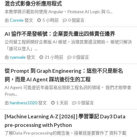
混合式影像分析應用程式
本教學將示範如何使用 Angular、Firebase AI Logic 與 G...
由
Connie
發文
5 小時前
0
個留言
AI 協作不是發帳號：企業要先畫出四條責任邊界
公司替工程師開好企業版 AI 帳號，治理其實還沒開始。 帳號只解決
「誰可以登入」...
由
ryanvale
發文
21 小時前
0
個留言
從 Prompt 到 Graph Engineering：這些不只是新名
詞，而是 AI Agent 踩坑後衍生的工程
AI Agent 可能是近年最容易出現新工程名詞的領域。 我們才剛學會
Prom...
由
hardness1020
發文
1 天前
0
個留言
[Machine Learning A-Z [2026] ] 學習筆記 Day3 Data
pre-processing with Python
了解Data Pre-processing的概念後，接著就是要實作了 資料下載