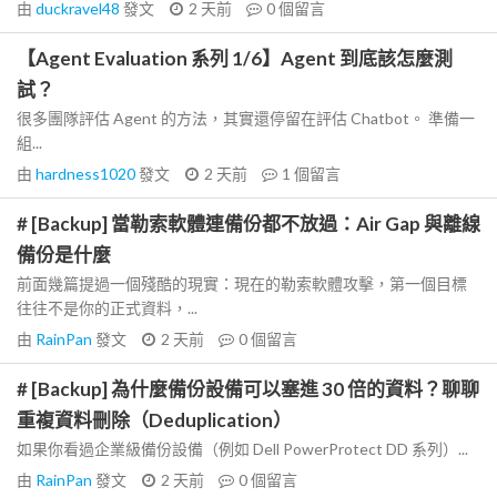
由
duckravel48
發文
2 天前
0
個留言
【Agent Evaluation 系列 1/6】Agent 到底該怎麼測
試？
很多團隊評估 Agent 的方法，其實還停留在評估 Chatbot。 準備一
組...
由
hardness1020
發文
2 天前
1
個留言
# [Backup] 當勒索軟體連備份都不放過：Air Gap 與離線
備份是什麼
前面幾篇提過一個殘酷的現實：現在的勒索軟體攻擊，第一個目標
往往不是你的正式資料，...
由
RainPan
發文
2 天前
0
個留言
# [Backup] 為什麼備份設備可以塞進 30 倍的資料？聊聊
重複資料刪除（Deduplication）
如果你看過企業級備份設備（例如 Dell PowerProtect DD 系列）...
由
RainPan
發文
2 天前
0
個留言