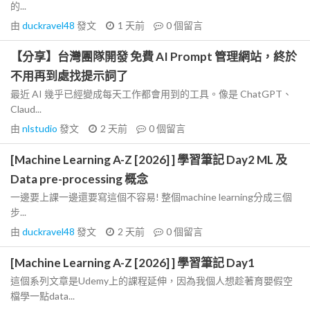
的...
由
duckravel48
發文
1 天前
0
個留言
【分享】台灣團隊開發 免費 AI Prompt 管理網站，終於
不用再到處找提示詞了
最近 AI 幾乎已經變成每天工作都會用到的工具。像是 ChatGPT、
Claud...
由
nlstudio
發文
2 天前
0
個留言
[Machine Learning A-Z [2026] ] 學習筆記 Day2 ML 及
Data pre-processing 概念
一邊要上課一邊還要寫這個不容易! 整個machine learning分成三個
步...
由
duckravel48
發文
2 天前
0
個留言
[Machine Learning A-Z [2026] ] 學習筆記 Day1
這個系列文章是Udemy上的課程延伸，因為我個人想趁著育嬰假空
檔學一點data...