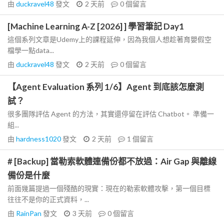
由
duckravel48
發文
2 天前
0
個留言
[Machine Learning A-Z [2026] ] 學習筆記 Day1
這個系列文章是Udemy上的課程延伸，因為我個人想趁著育嬰假空
檔學一點data...
由
duckravel48
發文
2 天前
0
個留言
【Agent Evaluation 系列 1/6】Agent 到底該怎麼測
試？
很多團隊評估 Agent 的方法，其實還停留在評估 Chatbot。 準備一
組...
由
hardness1020
發文
2 天前
1
個留言
# [Backup] 當勒索軟體連備份都不放過：Air Gap 與離線
備份是什麼
前面幾篇提過一個殘酷的現實：現在的勒索軟體攻擊，第一個目標
往往不是你的正式資料，...
由
RainPan
發文
3 天前
0
個留言