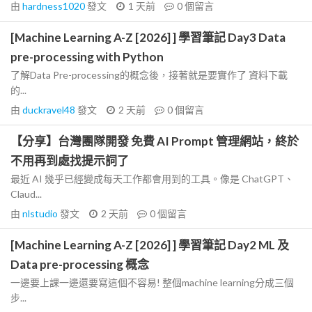
由
hardness1020
發文
1 天前
0
個留言
[Machine Learning A-Z [2026] ] 學習筆記 Day3 Data
pre-processing with Python
了解Data Pre-processing的概念後，接著就是要實作了 資料下載
的...
由
duckravel48
發文
2 天前
0
個留言
【分享】台灣團隊開發 免費 AI Prompt 管理網站，終於
不用再到處找提示詞了
最近 AI 幾乎已經變成每天工作都會用到的工具。像是 ChatGPT、
Claud...
由
nlstudio
發文
2 天前
0
個留言
[Machine Learning A-Z [2026] ] 學習筆記 Day2 ML 及
Data pre-processing 概念
一邊要上課一邊還要寫這個不容易! 整個machine learning分成三個
步...