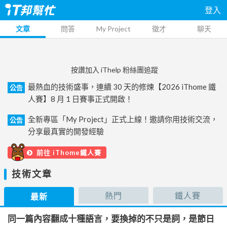
登入
文章
問答
My Project
徵才
聊天
按讚加入 iThelp 粉絲團追蹤
最熱血的技術盛事，連續 30 天的修煉【2026 iThome 鐵
公告
人賽】8 月 1 日賽事正式開啟！
全新專區「My Project」正式上線！邀請你用技術交流，
公告
分享最真實的開發經驗
前往 iThome鐵人賽
技術文章
熱門
鐵人賽
最新
同一篇內容翻成十種語言，要換掉的不只是詞，是節日