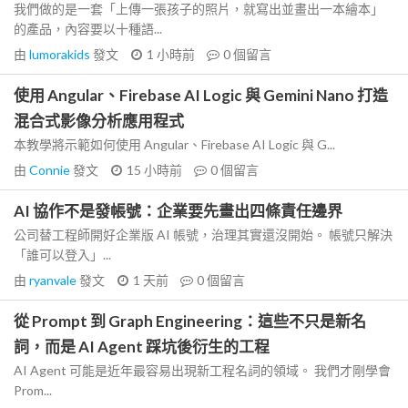
我們做的是一套「上傳一張孩子的照片，就寫出並畫出一本繪本」
的產品，內容要以十種語...
由
lumorakids
發文
1 小時前
0
個留言
使用 Angular、Firebase AI Logic 與 Gemini Nano 打造
混合式影像分析應用程式
本教學將示範如何使用 Angular、Firebase AI Logic 與 G...
由
Connie
發文
15 小時前
0
個留言
AI 協作不是發帳號：企業要先畫出四條責任邊界
公司替工程師開好企業版 AI 帳號，治理其實還沒開始。 帳號只解決
「誰可以登入」...
由
ryanvale
發文
1 天前
0
個留言
從 Prompt 到 Graph Engineering：這些不只是新名
詞，而是 AI Agent 踩坑後衍生的工程
AI Agent 可能是近年最容易出現新工程名詞的領域。 我們才剛學會
Prom...