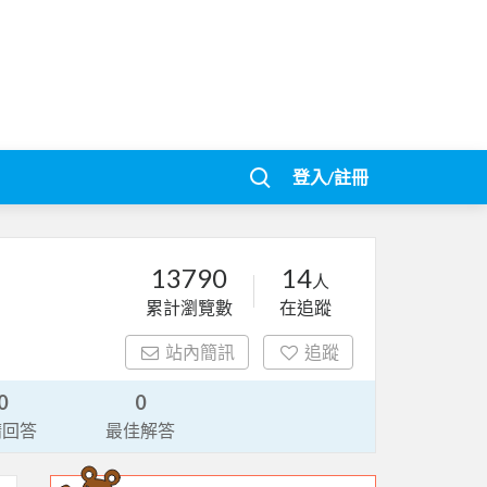
登入/註冊
13790
14
人
累計瀏覽數
在追蹤
站內簡訊
追蹤
0
0
請回答
最佳解答