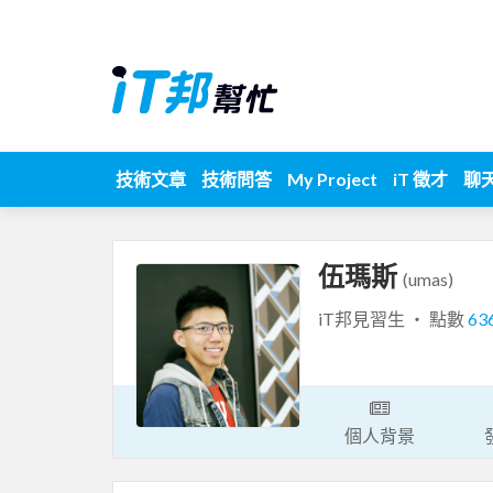
技術文章
技術問答
My Project
iT 徵才
聊
伍瑪斯
(umas)
iT邦見習生 ‧ 點數
63
個人背景