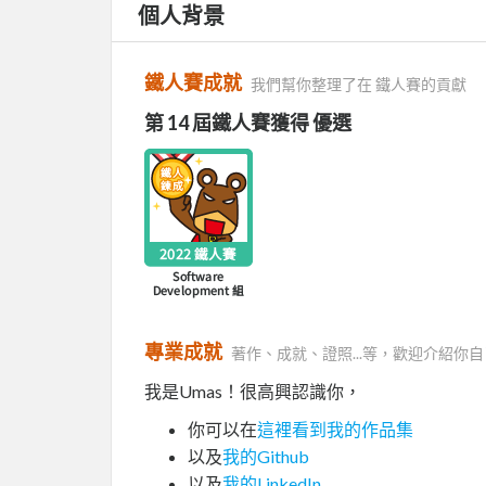
個人背景
鐵人賽成就
我們幫你整理了在 鐵人賽的貢獻
第 14 屆鐵人賽獲得 優選
專業成就
著作、成就、證照...等，歡迎介紹你自
我是Umas！很高興認識你，
你可以在
這裡看到我的作品集
以及
我的Github
以及
我的LinkedIn