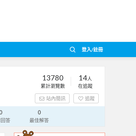
登入/註冊
13780
14
人
累計瀏覽數
在追蹤
站內簡訊
追蹤
0
0
請回答
最佳解答