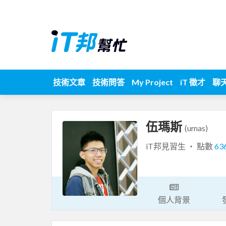
技術文章
技術問答
My Project
iT 徵才
聊
伍瑪斯
(umas)
iT邦見習生 ‧ 點數
63
個人背景