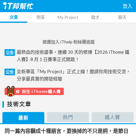
登入
文章
問答
My Project
徵才
聊天
按讚加入 iThelp 粉絲團追蹤
最熱血的技術盛事，連續 30 天的修煉【2026 iThome 鐵
公告
人賽】8 月 1 日賽事正式開啟！
全新專區「My Project」正式上線！邀請你用技術交流，
公告
分享最真實的開發經驗
前往 iThome鐵人賽
技術文章
熱門
鐵人賽
最新
同一篇內容翻成十種語言，要換掉的不只是詞，是節日