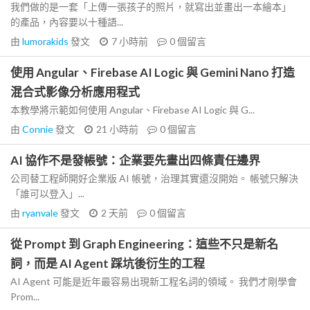
我們做的是一套「上傳一張孩子的照片，就寫出並畫出一本繪本」
的產品，內容要以十種語...
由
lumorakids
發文
7 小時前
0
個留言
使用 Angular、Firebase AI Logic 與 Gemini Nano 打造
混合式影像分析應用程式
本教學將示範如何使用 Angular、Firebase AI Logic 與 G...
由
Connie
發文
21 小時前
0
個留言
AI 協作不是發帳號：企業要先畫出四條責任邊界
公司替工程師開好企業版 AI 帳號，治理其實還沒開始。 帳號只解決
「誰可以登入」...
由
ryanvale
發文
2 天前
0
個留言
從 Prompt 到 Graph Engineering：這些不只是新名
詞，而是 AI Agent 踩坑後衍生的工程
AI Agent 可能是近年最容易出現新工程名詞的領域。 我們才剛學會
Prom...