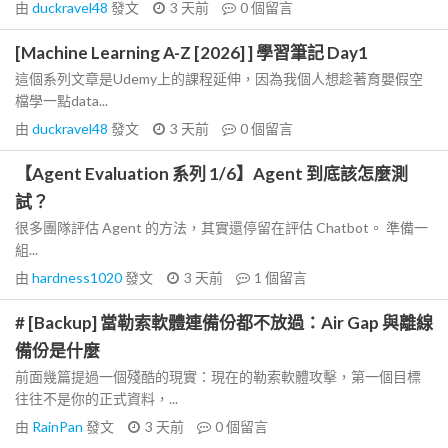
由
duckravel48
發文
3 天前
0
個留言
[Machine Learning A-Z [2026] ] 學習筆記 Day1
這個系列文章是Udemy上的課程延伸，因為我個人想趁著育嬰假空
檔學一點data...
由
duckravel48
發文
3 天前
0
個留言
【Agent Evaluation 系列 1/6】Agent 到底該怎麼測
試？
很多團隊評估 Agent 的方法，其實還停留在評估 Chatbot。 準備一
組...
由
hardness1020
發文
3 天前
1
個留言
# [Backup] 當勒索軟體連備份都不放過：Air Gap 與離線
備份是什麼
前面幾篇提過一個殘酷的現實：現在的勒索軟體攻擊，第一個目標
往往不是你的正式資料，...
由
RainPan
發文
3 天前
0
個留言