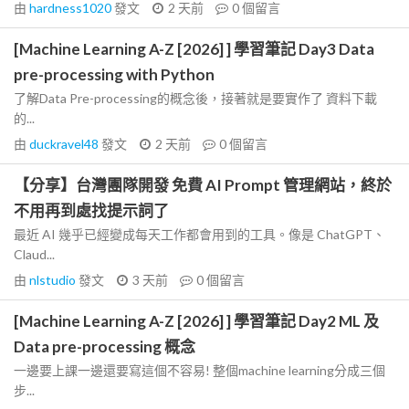
由
hardness1020
發文
2 天前
0
個留言
[Machine Learning A-Z [2026] ] 學習筆記 Day3 Data
pre-processing with Python
了解Data Pre-processing的概念後，接著就是要實作了 資料下載
的...
由
duckravel48
發文
2 天前
0
個留言
【分享】台灣團隊開發 免費 AI Prompt 管理網站，終於
不用再到處找提示詞了
最近 AI 幾乎已經變成每天工作都會用到的工具。像是 ChatGPT、
Claud...
由
nlstudio
發文
3 天前
0
個留言
[Machine Learning A-Z [2026] ] 學習筆記 Day2 ML 及
Data pre-processing 概念
一邊要上課一邊還要寫這個不容易! 整個machine learning分成三個
步...