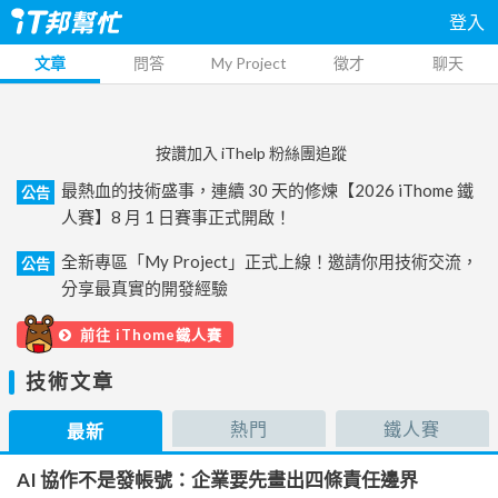
登入
文章
問答
My Project
徵才
聊天
按讚加入 iThelp 粉絲團追蹤
最熱血的技術盛事，連續 30 天的修煉【2026 iThome 鐵
公告
人賽】8 月 1 日賽事正式開啟！
全新專區「My Project」正式上線！邀請你用技術交流，
公告
分享最真實的開發經驗
前往 iThome鐵人賽
技術文章
熱門
鐵人賽
最新
AI 協作不是發帳號：企業要先畫出四條責任邊界