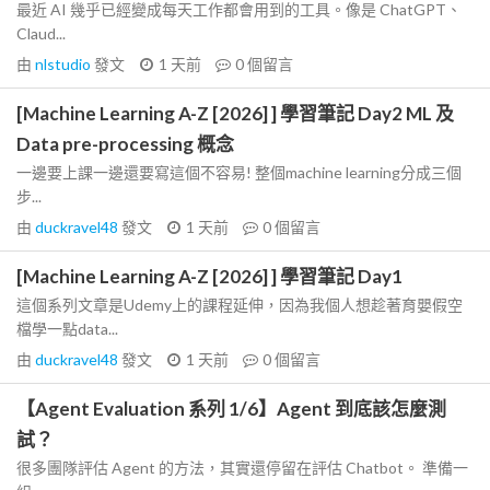
最近 AI 幾乎已經變成每天工作都會用到的工具。像是 ChatGPT、
Claud...
由
nlstudio
發文
1 天前
0
個留言
[Machine Learning A-Z [2026] ] 學習筆記 Day2 ML 及
Data pre-processing 概念
一邊要上課一邊還要寫這個不容易! 整個machine learning分成三個
步...
由
duckravel48
發文
1 天前
0
個留言
[Machine Learning A-Z [2026] ] 學習筆記 Day1
這個系列文章是Udemy上的課程延伸，因為我個人想趁著育嬰假空
檔學一點data...
由
duckravel48
發文
1 天前
0
個留言
【Agent Evaluation 系列 1/6】Agent 到底該怎麼測
試？
很多團隊評估 Agent 的方法，其實還停留在評估 Chatbot。 準備一