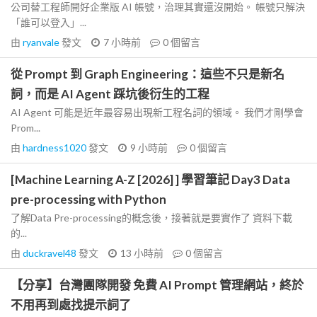
公司替工程師開好企業版 AI 帳號，治理其實還沒開始。 帳號只解決
「誰可以登入」...
由
ryanvale
發文
7 小時前
0
個留言
從 Prompt 到 Graph Engineering：這些不只是新名
詞，而是 AI Agent 踩坑後衍生的工程
AI Agent 可能是近年最容易出現新工程名詞的領域。 我們才剛學會
Prom...
由
hardness1020
發文
9 小時前
0
個留言
[Machine Learning A-Z [2026] ] 學習筆記 Day3 Data
pre-processing with Python
了解Data Pre-processing的概念後，接著就是要實作了 資料下載
的...
由
duckravel48
發文
13 小時前
0
個留言
【分享】台灣團隊開發 免費 AI Prompt 管理網站，終於
不用再到處找提示詞了