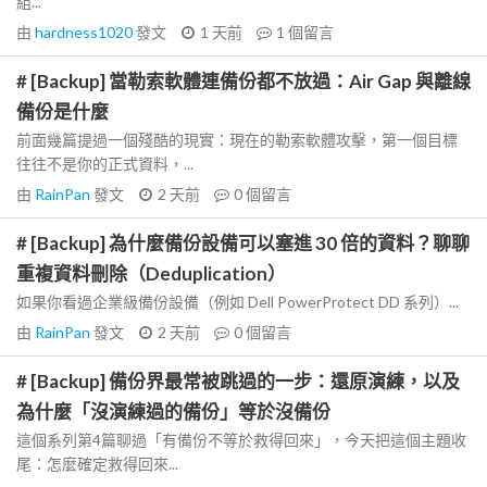
組...
由
hardness1020
發文
1 天前
1
個留言
# [Backup] 當勒索軟體連備份都不放過：Air Gap 與離線
備份是什麼
前面幾篇提過一個殘酷的現實：現在的勒索軟體攻擊，第一個目標
往往不是你的正式資料，...
由
RainPan
發文
2 天前
0
個留言
# [Backup] 為什麼備份設備可以塞進 30 倍的資料？聊聊
重複資料刪除（Deduplication）
如果你看過企業級備份設備（例如 Dell PowerProtect DD 系列）...
由
RainPan
發文
2 天前
0
個留言
# [Backup] 備份界最常被跳過的一步：還原演練，以及
為什麼「沒演練過的備份」等於沒備份
這個系列第4篇聊過「有備份不等於救得回來」，今天把這個主題收
尾：怎麼確定救得回來...