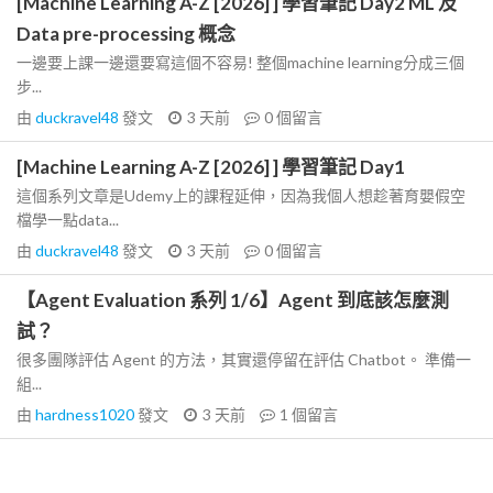
[Machine Learning A-Z [2026] ] 學習筆記 Day2 ML 及
Data pre-processing 概念
一邊要上課一邊還要寫這個不容易! 整個machine learning分成三個
步...
由
duckravel48
發文
3 天前
0
個留言
[Machine Learning A-Z [2026] ] 學習筆記 Day1
這個系列文章是Udemy上的課程延伸，因為我個人想趁著育嬰假空
檔學一點data...
由
duckravel48
發文
3 天前
0
個留言
【Agent Evaluation 系列 1/6】Agent 到底該怎麼測
試？
很多團隊評估 Agent 的方法，其實還停留在評估 Chatbot。 準備一
組...
由
hardness1020
發文
3 天前
1
個留言