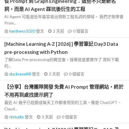
從 Prompt 到 Graph Engineering：這些不只是新名
詞，而是 AI Agent 踩坑後衍生的工程
AI Agent 可能是近年最容易出現新工程名詞的領域。 我們才剛學會
Prom...
由
hardness1020
發文
2 天前
0
個留言
[Machine Learning A-Z [2026] ] 學習筆記 Day3 Data
pre-processing with Python
了解Data Pre-processing的概念後，接著就是要實作了 資料下載
的...
由
duckravel48
發文
2 天前
0
個留言
【分享】台灣團隊開發 免費 AI Prompt 管理網站，終於
不用再到處找提示詞了
最近 AI 幾乎已經變成每天工作都會用到的工具。像是 ChatGPT、
Claud...
由
nlstudio
發文
3 天前
0
個留言