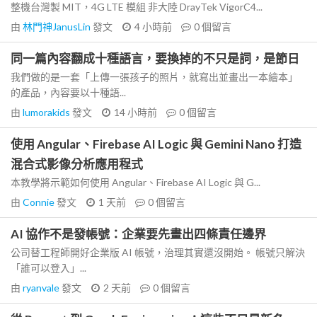
整機台灣製 MIT，4G LTE 模組 非大陸 DrayTek VigorC4...
由
林門神JanusLin
發文
4 小時前
0
個留言
同一篇內容翻成十種語言，要換掉的不只是詞，是節日
我們做的是一套「上傳一張孩子的照片，就寫出並畫出一本繪本」
的產品，內容要以十種語...
由
lumorakids
發文
14 小時前
0
個留言
使用 Angular、Firebase AI Logic 與 Gemini Nano 打造
混合式影像分析應用程式
本教學將示範如何使用 Angular、Firebase AI Logic 與 G...
由
Connie
發文
1 天前
0
個留言
AI 協作不是發帳號：企業要先畫出四條責任邊界
公司替工程師開好企業版 AI 帳號，治理其實還沒開始。 帳號只解決
「誰可以登入」...
由
ryanvale
發文
2 天前
0
個留言