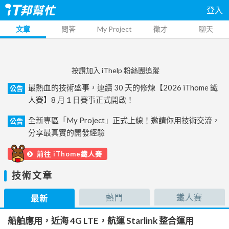
登入
文章
問答
My Project
徵才
聊天
按讚加入 iThelp 粉絲團追蹤
最熱血的技術盛事，連續 30 天的修煉【2026 iThome 鐵
公告
人賽】8 月 1 日賽事正式開啟！
全新專區「My Project」正式上線！邀請你用技術交流，
公告
分享最真實的開發經驗
前往 iThome鐵人賽
技術文章
熱門
鐵人賽
最新
船舶應用，近海 4G LTE，航運 Starlink 整合運用