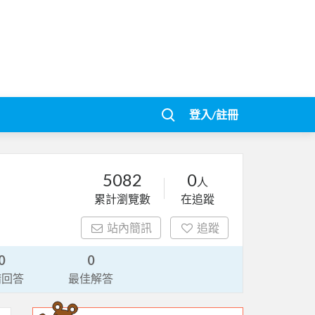
登入/註冊
5082
0
人
累計瀏覽數
在追蹤
站內簡訊
追蹤
0
0
請回答
最佳解答