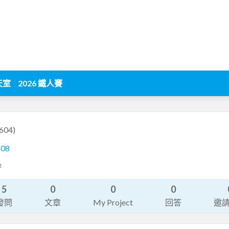
天室
2026 鐵人賽
604)
108
系
5
0
0
0
發問
文章
My Project
回答
邀