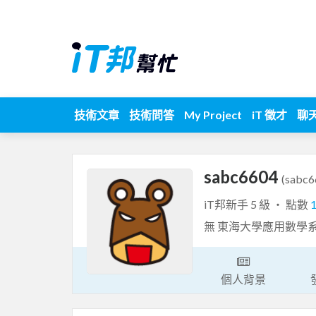
技術文章
技術問答
My Project
iT 徵才
聊
sabc6604
(sabc6
iT邦新手 5 級 ‧ 點數
無 東海大學應用數學
個人背景