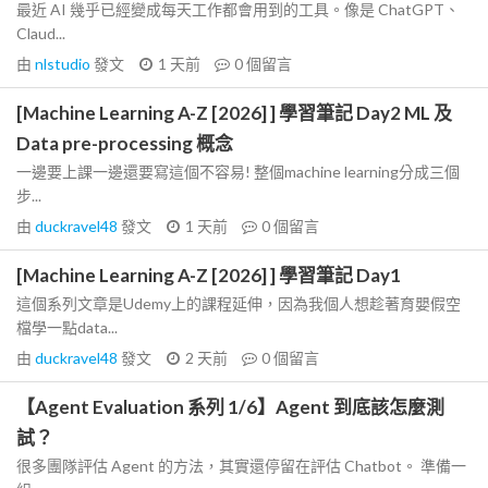
最近 AI 幾乎已經變成每天工作都會用到的工具。像是 ChatGPT、
Claud...
由
nlstudio
發文
1 天前
0
個留言
[Machine Learning A-Z [2026] ] 學習筆記 Day2 ML 及
Data pre-processing 概念
一邊要上課一邊還要寫這個不容易! 整個machine learning分成三個
步...
由
duckravel48
發文
1 天前
0
個留言
[Machine Learning A-Z [2026] ] 學習筆記 Day1
這個系列文章是Udemy上的課程延伸，因為我個人想趁著育嬰假空
檔學一點data...
由
duckravel48
發文
2 天前
0
個留言
【Agent Evaluation 系列 1/6】Agent 到底該怎麼測
試？
很多團隊評估 Agent 的方法，其實還停留在評估 Chatbot。 準備一