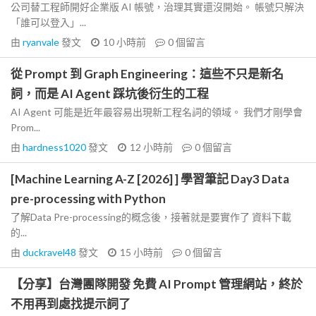
公司替工程師開好企業版 AI 帳號，治理其實還沒開始。 帳號只解決
「誰可以登入」...
由
ryanvale
發文
10 小時前
0
個留言
從 Prompt 到 Graph Engineering：這些不只是新名
詞，而是 AI Agent 踩坑後衍生的工程
AI Agent 可能是近年最容易出現新工程名詞的領域。 我們才剛學會
Prom...
由
hardness1020
發文
12 小時前
0
個留言
[Machine Learning A-Z [2026] ] 學習筆記 Day3 Data
pre-processing with Python
了解Data Pre-processing的概念後，接著就是要實作了 資料下載
的...
由
duckravel48
發文
15 小時前
0
個留言
【分享】台灣團隊開發 免費 AI Prompt 管理網站，終於
不用再到處找提示詞了