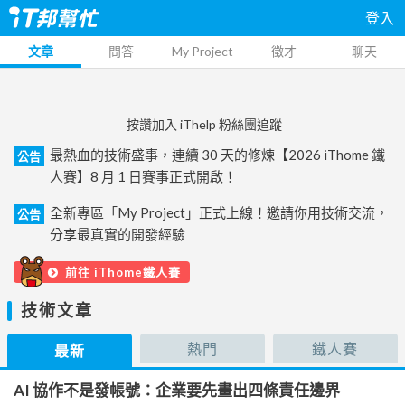
登入
文章
問答
My Project
徵才
聊天
按讚加入 iThelp 粉絲團追蹤
最熱血的技術盛事，連續 30 天的修煉【2026 iThome 鐵
公告
人賽】8 月 1 日賽事正式開啟！
全新專區「My Project」正式上線！邀請你用技術交流，
公告
分享最真實的開發經驗
前往 iThome鐵人賽
技術文章
熱門
鐵人賽
最新
AI 協作不是發帳號：企業要先畫出四條責任邊界