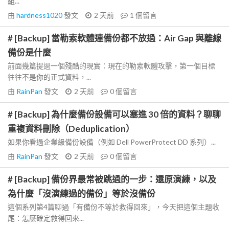
組...
由
hardness1020
發文
2 天前
1
個留言
# [Backup] 當勒索軟體連備份都不放過：Air Gap 與離線
備份是什麼
前面幾篇提過一個殘酷的現實：現在的勒索軟體攻擊，第一個目標
往往不是你的正式資料，...
由
RainPan
發文
2 天前
0
個留言
# [Backup] 為什麼備份設備可以塞進 30 倍的資料？聊聊
重複資料刪除（Deduplication）
如果你看過企業級備份設備（例如 Dell PowerProtect DD 系列）...
由
RainPan
發文
2 天前
0
個留言
# [Backup] 備份界最常被跳過的一步：還原演練，以及
為什麼「沒演練過的備份」等於沒備份
這個系列第4篇聊過「有備份不等於救得回來」，今天把這個主題收
尾：怎麼確定救得回來...