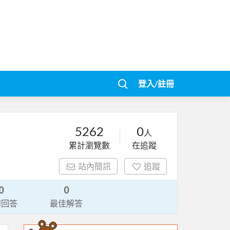
登入/註冊
5262
0
人
累計瀏覽數
在追蹤
站內簡訊
追蹤
0
0
請回答
最佳解答