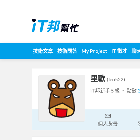
技術文章
技術問答
My Project
iT 徵才
聊
里歐
(leo522)
iT邦新手 5 級 ‧ 點數
個人背景