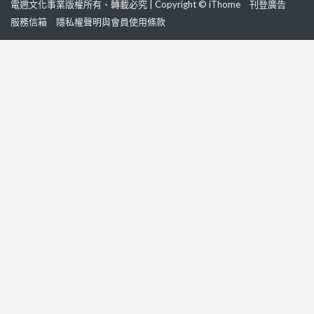
電週文化事業版權所有、轉載必究 | Copyright © iThome
刊登廣告
服務信箱
隱私權聲明與會員使用條款