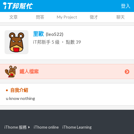
登入
文章
問答
My Project
徵才
聊天
里歐
(
leo522
)
iT邦新手
5
級 ‧ 點數
39
鐵人檔案
自我介紹
u know nothing
iThome 服務
iThome online
iThome Learning