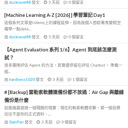
由
duckravel48
發文
3 天前
0
個留言
[Machine Learning A-Z [2026] ] 學習筆記 Day1
這個系列文章是Udemy上的課程延伸，因為我個人想趁著育嬰假空
檔學一點data...
由
duckravel48
發文
3 天前
0
個留言
【Agent Evaluation 系列 1/6】Agent 到底該怎麼測
試？
很多團隊評估 Agent 的方法，其實還停留在評估 Chatbot。 準備一
組...
由
hardness1020
發文
3 天前
1
個留言
# [Backup] 當勒索軟體連備份都不放過：Air Gap 與離線
備份是什麼
前面幾篇提過一個殘酷的現實：現在的勒索軟體攻擊，第一個目標
往往不是你的正式資料，...
由
RainPan
發文
3 天前
0
個留言