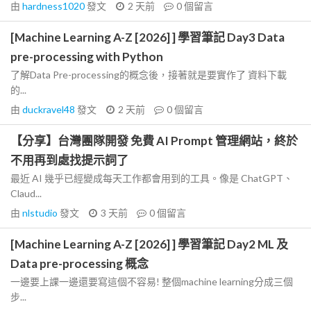
由
hardness1020
發文
2 天前
0
個留言
[Machine Learning A-Z [2026] ] 學習筆記 Day3 Data
pre-processing with Python
了解Data Pre-processing的概念後，接著就是要實作了 資料下載
的...
由
duckravel48
發文
2 天前
0
個留言
【分享】台灣團隊開發 免費 AI Prompt 管理網站，終於
不用再到處找提示詞了
最近 AI 幾乎已經變成每天工作都會用到的工具。像是 ChatGPT、
Claud...
由
nlstudio
發文
3 天前
0
個留言
[Machine Learning A-Z [2026] ] 學習筆記 Day2 ML 及
Data pre-processing 概念
一邊要上課一邊還要寫這個不容易! 整個machine learning分成三個
步...