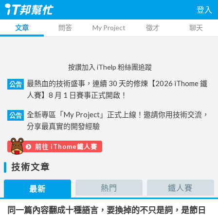
登入
文章
問答
My Project
徵才
聊天
按讚加入 iThelp 粉絲團追蹤
最熱血的技術盛事，連續 30 天的修煉【2026 iThome 鐵
公告
人賽】8 月 1 日賽事正式開啟！
全新專區「My Project」正式上線！邀請你用技術交流，
公告
分享最真實的開發經驗
前往 iThome鐵人賽
技術文章
熱門
鐵人賽
最新
同一篇內容翻成十種語言，要換掉的不只是詞，是節日