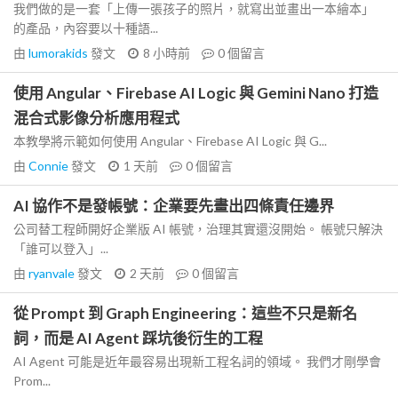
我們做的是一套「上傳一張孩子的照片，就寫出並畫出一本繪本」
的產品，內容要以十種語...
由
lumorakids
發文
8 小時前
0
個留言
使用 Angular、Firebase AI Logic 與 Gemini Nano 打造
混合式影像分析應用程式
本教學將示範如何使用 Angular、Firebase AI Logic 與 G...
由
Connie
發文
1 天前
0
個留言
AI 協作不是發帳號：企業要先畫出四條責任邊界
公司替工程師開好企業版 AI 帳號，治理其實還沒開始。 帳號只解決
「誰可以登入」...
由
ryanvale
發文
2 天前
0
個留言
從 Prompt 到 Graph Engineering：這些不只是新名
詞，而是 AI Agent 踩坑後衍生的工程
AI Agent 可能是近年最容易出現新工程名詞的領域。 我們才剛學會
Prom...