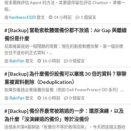
很多團隊評估 Agent 的方法，其實還停留在評估 Chatbot。 準備一
組...
由
hardness1020
發文
14 小時前
1
個留言
# [Backup] 當勒索軟體連備份都不放過：Air Gap 與離線
備份是什麼
前面幾篇提過一個殘酷的現實：現在的勒索軟體攻擊，第一個目標
往往不是你的正式資料，...
由
RainPan
發文
16 小時前
0
個留言
# [Backup] 為什麼備份設備可以塞進 30 倍的資料？聊聊
重複資料刪除（Deduplication）
如果你看過企業級備份設備（例如 Dell PowerProtect DD 系列）...
由
RainPan
發文
16 小時前
0
個留言
# [Backup] 備份界最常被跳過的一步：還原演練，以及
為什麼「沒演練過的備份」等於沒備份
這個系列第4篇聊過「有備份不等於救得回來」，今天把這個主題收