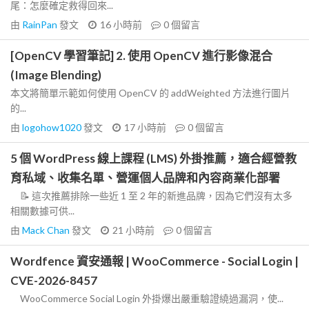
尾：怎麼確定救得回來...
由
RainPan
發文
16 小時前
0
個留言
[OpenCV 學習筆記] 2. 使用 OpenCV 進行影像混合
(Image Blending)
本文將簡單示範如何使用 OpenCV 的 addWeighted 方法進行圖片
的...
由
logohow1020
發文
17 小時前
0
個留言
5 個 WordPress 線上課程 (LMS) 外掛推薦，適合經營教
育私域、收集名單、營運個人品牌和內容商業化部署
📝 這次推薦排除一些近 1 至 2 年的新進品牌，因為它們沒有太多
相關數據可供...
由
Mack Chan
發文
21 小時前
0
個留言
Wordfence 資安通報 | WooCommerce - Social Login |
CVE-2026-8457
WooCommerce Social Login 外掛爆出嚴重驗證繞過漏洞，使...