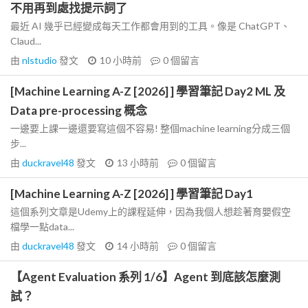
不用再到處找提示詞了
最近 AI 幾乎已經變成每天工作都會用到的工具。像是 ChatGPT、
Claud...
由
nlstudio
發文
10 小時前
0
個留言
[Machine Learning A-Z [2026] ] 學習筆記 Day2 ML 及
Data pre-processing 概念
一邊要上課一邊還要寫這個不容易! 整個machine learning分成三個
步...
由
duckravel48
發文
13 小時前
0
個留言
[Machine Learning A-Z [2026] ] 學習筆記 Day1
這個系列文章是Udemy上的課程延伸，因為我個人想趁著育嬰假空
檔學一點data...
由
duckravel48
發文
14 小時前
0
個留言
【Agent Evaluation 系列 1/6】Agent 到底該怎麼測
試？