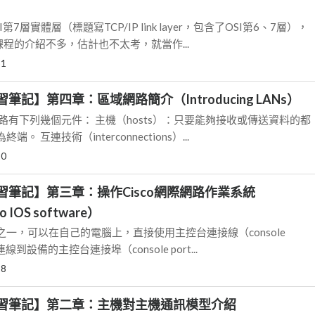
r）
7層實體層（標題寫TCP/IP link layer，包含了OSI第6、7層），
課程的介紹不多，估計也不太考，就當作...
31
習筆記】第四章：區域網路簡介（Introducing LANs）
路有下列幾個元件： 主機（hosts）：只要能夠接收或傳送資料的都
 互連技術（interconnections）...
20
學習筆記】第三章：操作Cisco網際網路作業系統
co IOS software）
一，可以在自己的電腦上，直接使用主控台連接線（console
連線到設備的主控台連接埠（console port...
18
 學習筆記】第二章：主機對主機通訊模型介紹