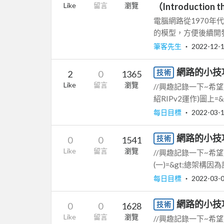
Like
留言
瀏覽
（Introduction t
電腦網路從1970
的模型，方便後續開發
筆客先生
‧
2022-12-
網路的小技巧
技術
2
0
1365
Like
留言
瀏覽
//興趣記錄一下~希
紹RIPv2運作)圖上
每日目標
‧
2022-03-
網路的小技巧
技術
0
0
1541
Like
留言
瀏覽
//興趣記錄一下~希
(一)=&gt;總架構因
每日目標
‧
2022-03-
網路的小技巧
技術
0
0
1628
Like
留言
瀏覽
//興趣記錄一下~希望