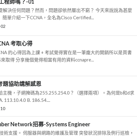
工程師嗎？-01
要解決任何問題？然而，問題卻依然層出不窮？ 今天來說說為甚麼
單介紹一下CCNA，全名為Cisco Certified...
-02
CNA 考取心得
CNA 的心得因為上課 + 考試覺得實在是一筆龐大的開銷所以是買書
料來取得 分享幾個覺得相當有用的資料ccnapre...
術考題協助講解感恩
機，子網掩碼為255.255.254.0？（選擇兩項）。為何是b和d求
10.4.0 B. 186.54....
-10
r Network招募-Systems Engineer
線技術支援。 伺服器與網路的維護及管理 突發狀況排除及例行巡檢，