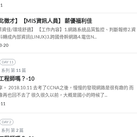
11
北徵才】【MIS資訊人員】 薪優福利佳
薪資佳/環境舒適】 【工作內容】1.網路系統品質監控、判斷報修2.資
內部資訊(LINUX)3.跨國骨幹網路4.電信N...
3-20
DAY 11
？
系列 第
11
篇
工程師嗎？-10
 2018.10.11 去考了CCNA之後，慢慢的發現網路是很有趣的 而
再也回不去了 很久很久以前，大概是國小的時候了...
-11
DAY 2
？
系列 第
2
篇