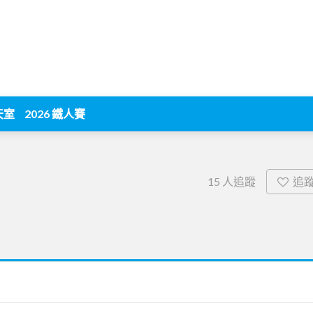
天室
2026 鐵人賽
追
15
人追蹤