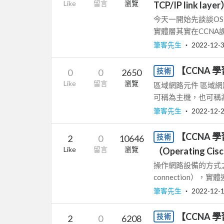
Like
留言
瀏覽
TCP/IP link laye
今天一開始先談談OSI第
實體層其實在CCNA
筆客先生
‧
2022-12-
【CCNA 學
技術
0
0
2650
Like
留言
瀏覽
區域網路元件 區域網
可稱為主機，也可稱為終端。
筆客先生
‧
2022-12-
【CCNA 
技術
2
0
10646
Like
留言
瀏覽
（Operating Cis
操作網路設備的方式之
connection），實體
筆客先生
‧
2022-12-
【CCNA
技術
2
0
6208