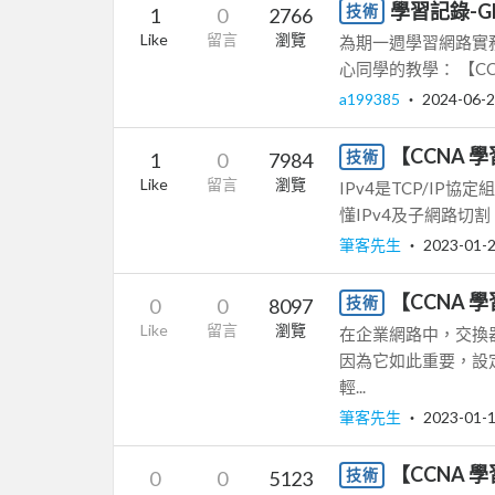
學習記錄-G
技術
1
0
2766
Like
留言
瀏覽
為期一週學習網路實
心同學的教學： 【CCN
a199385
‧
2024-06-
【CCNA 
技術
1
0
7984
Like
留言
瀏覽
IPv4是TCP/I
懂IPv4及子網路切
筆客先生
‧
2023-01-
【CCNA 學
技術
0
0
8097
Like
留言
瀏覽
在企業網路中，交換
因為它如此重要，設
輕...
筆客先生
‧
2023-01-
【CCNA 學
技術
0
0
5123