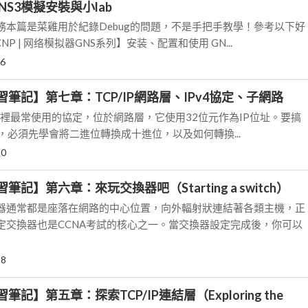
NS3模擬安裝與小lab
務本篇是菜雞用於紀錄Debug的問題，不是手把手教學！參考以下好
P | 网络模拟器GNS系列】安装、配置和使用 GN...
26
學習筆記】第七章：TCP/IP網路層、IPv4協定、子網路
P協定組裡最常使用的協定，位於網路層，它使用32位元作為IP位址。要搞
割，必須先學會將二進位轉換成十進位，以及如何轉換...
20
習筆記】第六章：來玩交換器吧（Starting a switch）
器通常都是座落在網路的中心位置，向外輻射狀連結著各類主機，正
定交換器也是CCNA考試的核心之一。當交換器設定完成後，你可以
18
習筆記】第五章：探索TCP/IP連結層（Exploring the