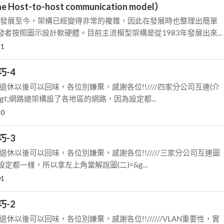
he Host-to-host communication model）
年代發展至今，架構已經變得非常的複雜，因此在發展時也整理出簡單
者按照圖示設計軟硬體。目前主流模型架構是從1983年發展出來...
11
-4
望退休以後可以回味，各位別嫌棄，感謝各位!!////四家分公司互連(介
=&gt;網路總架構設了各地區的網路，因為設定都...
10
-3
望退休以後可以回味，各位別嫌棄，感謝各位!!/////三家分公司互連圖
為設定都一樣，所以拿左上角當解說圖(二)=&g...
01
-2
退休以後可以回味，各位別嫌棄，感謝各位!!//////VLAN重要性，實