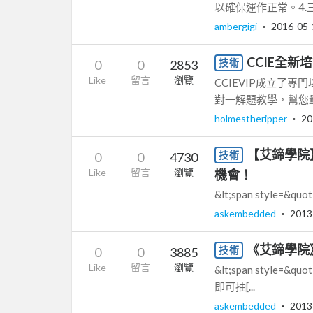
以確保運作正常。4.三班制輪
ambergigi
‧
2016-05-
CCIE全新培
技術
0
0
2853
Like
留言
瀏覽
CCIEVIP成立了
對一解題教學，幫您量身
holmestheripper
‧
20
【艾鍗學院
技術
0
0
4730
Like
留言
瀏覽
機會！
&lt;span style=&quot;
askembedded
‧
2013
《艾鍗學院
技術
0
0
3885
Like
留言
瀏覽
&lt;span style=&q
即可抽[...
askembedded
‧
2013