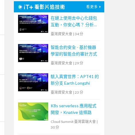
看影片追技術
看更多
在鏈上使用去中心化錢包
互動，你安心嗎？ 分析與
比較目前流行的去中心化
臺灣資安大會
|
34 分
錢包保護機制
智能合約安全 - 基於機器
學習的智能合約審計方式
臺灣資安大會
|
29 分
駭入真實世界：APT41 的
新分支 Earth Longzhi
臺灣資安大會
|
23 分
K8s serverless 應用程式
開發，Knative 這條路
Cloud Summit 臺灣雲端大會
|
30 分