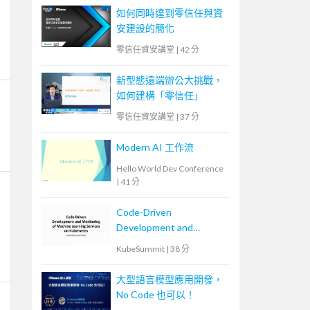
如何同時達到零信任與資
安建設的簡化
零信任資安講堂
|
42 分
新型態遠端辦公大挑戰，
如何建構「零信任」
零信任資安講堂
|
37 分
Modern AI 工作流
Hello World Dev Conference
|
41 分
Code-Driven
Development and
Monitoring of Machine
KubeSummit
|
38 分
Learning Services on
Kubernetes
大型語言模型應用開發，
No Code 也可以！