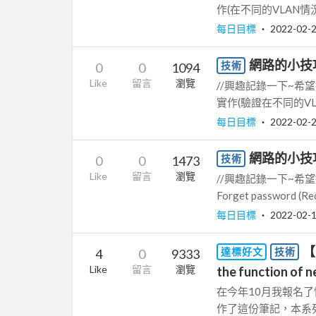
作(在不同的VLAN情況
每日目標
‧
2022-02-
網路的小技巧
技術
0
0
1094
Like
留言
瀏覽
//興趣記錄一下~希望
實作(驗證在不同的VL
每日目標
‧
2022-02-
網路的小技
技術
0
0
1473
Like
留言
瀏覽
//興趣記錄一下~希望退
Forget password (Rec
每日目標
‧
2022-02-
【
達標好文
技術
4
0
9333
Like
留言
瀏覽
the function of
在今年10月我報名
作了這份筆記，本系列