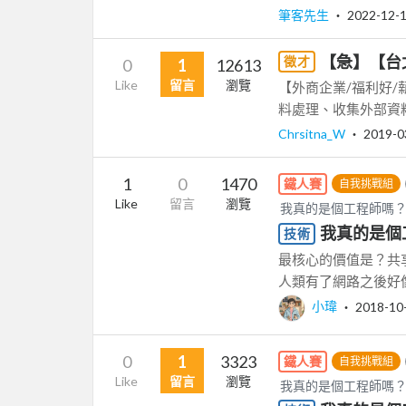
筆客先生
‧
2022-12-
【急】【台
徵才
0
1
12613
Like
留言
瀏覽
【外商企業/福利好/
料處理、收集外部資料轉成
Chrsitna_W
‧
2019-0
1
0
1470
鐵人賽
自我挑戰組
Like
留言
瀏覽
我真的是個工程師嗎
我真的是個
技術
最核心的價值是？共享。
人類有了網路之後好像
小瑋
‧
2018-10
0
1
3323
鐵人賽
自我挑戰組
Like
留言
瀏覽
我真的是個工程師嗎