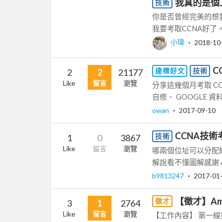
我真的是個
技術
你是否曾經完美的想
我要考取CCNA好了。 簡
小瑋
‧
2018-10
C
達標好文
技術
2
2
21177
Like
留言
瀏覽
分享這幾個月考取 C
自修、 GOOGLE 資
owan
‧
2017-09-10
CCNA技
技術
1
0
3867
Like
留言
瀏覽
哪兩個位址可以分配給主
解說看不懂圖解感謝 A. 113.
b9813247
‧
2017-01
【徵才】Ambe
徵才
3
1
2764
Like
留言
瀏覽
【工作內容】 第一