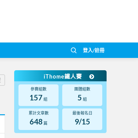
登入/註冊
iThome鐵人賽
蹤
參賽組數
團體組數
157
5
組
組
累計文章數
最後報名日
648
9/15
篇