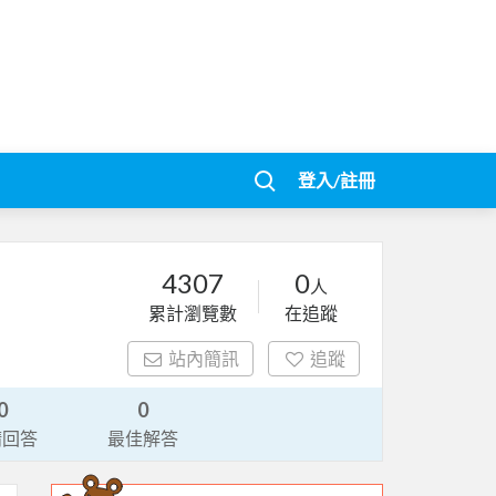
登入/註冊
4307
0
人
累計瀏覽數
在追蹤
站內簡訊
追蹤
0
0
請回答
最佳解答