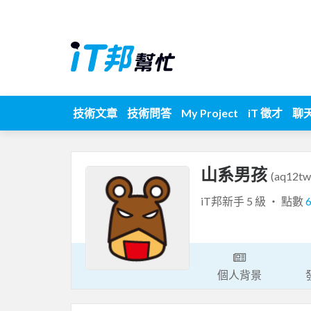
技術文章
技術問答
My Project
iT 徵才
聊
山系男孩
(aq12tw
iT邦新手 5 級 ‧ 點數
個人背景