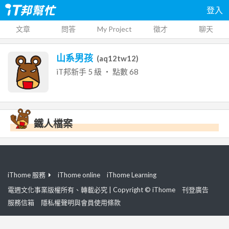
登入
文章
問答
My Project
徵才
聊天
山系男孩
(
aq12tw12
)
iT邦新手
5
級 ‧ 點數
68
鐵人檔案
iThome 服務
iThome online
iThome Learning
電週文化事業版權所有、轉載必究 | Copyright © iThome
刊登廣告
服務信箱
隱私權聲明與會員使用條款