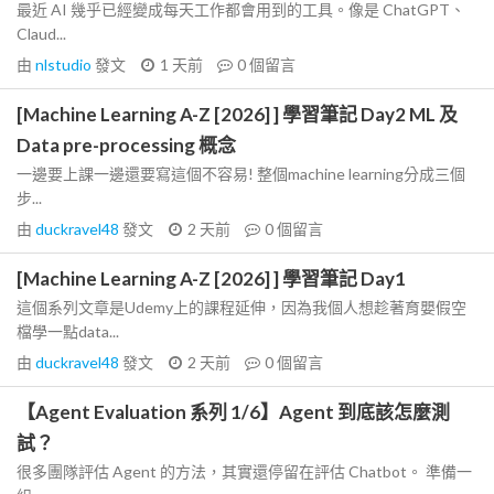
最近 AI 幾乎已經變成每天工作都會用到的工具。像是 ChatGPT、
Claud...
由
nlstudio
發文
1 天前
0
個留言
[Machine Learning A-Z [2026] ] 學習筆記 Day2 ML 及
Data pre-processing 概念
一邊要上課一邊還要寫這個不容易! 整個machine learning分成三個
步...
由
duckravel48
發文
2 天前
0
個留言
[Machine Learning A-Z [2026] ] 學習筆記 Day1
這個系列文章是Udemy上的課程延伸，因為我個人想趁著育嬰假空
檔學一點data...
由
duckravel48
發文
2 天前
0
個留言
【Agent Evaluation 系列 1/6】Agent 到底該怎麼測
試？
很多團隊評估 Agent 的方法，其實還停留在評估 Chatbot。 準備一