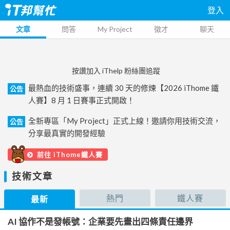
登入
文章
問答
My Project
徵才
聊天
按讚加入 iThelp 粉絲團追蹤
最熱血的技術盛事，連續 30 天的修煉【2026 iThome 鐵
公告
人賽】8 月 1 日賽事正式開啟！
全新專區「My Project」正式上線！邀請你用技術交流，
公告
分享最真實的開發經驗
前往 iThome鐵人賽
技術文章
熱門
鐵人賽
最新
AI 協作不是發帳號：企業要先畫出四條責任邊界