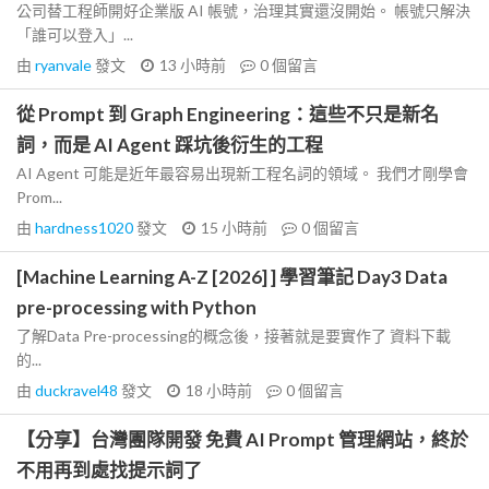
公司替工程師開好企業版 AI 帳號，治理其實還沒開始。 帳號只解決
「誰可以登入」...
由
ryanvale
發文
13 小時前
0
個留言
從 Prompt 到 Graph Engineering：這些不只是新名
詞，而是 AI Agent 踩坑後衍生的工程
AI Agent 可能是近年最容易出現新工程名詞的領域。 我們才剛學會
Prom...
由
hardness1020
發文
15 小時前
0
個留言
[Machine Learning A-Z [2026] ] 學習筆記 Day3 Data
pre-processing with Python
了解Data Pre-processing的概念後，接著就是要實作了 資料下載
的...
由
duckravel48
發文
18 小時前
0
個留言
【分享】台灣團隊開發 免費 AI Prompt 管理網站，終於
不用再到處找提示詞了