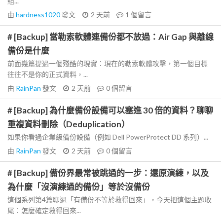
組...
由
hardness1020
發文
2 天前
1
個留言
# [Backup] 當勒索軟體連備份都不放過：Air Gap 與離線
備份是什麼
前面幾篇提過一個殘酷的現實：現在的勒索軟體攻擊，第一個目標
往往不是你的正式資料，...
由
RainPan
發文
2 天前
0
個留言
# [Backup] 為什麼備份設備可以塞進 30 倍的資料？聊聊
重複資料刪除（Deduplication）
如果你看過企業級備份設備（例如 Dell PowerProtect DD 系列）...
由
RainPan
發文
2 天前
0
個留言
# [Backup] 備份界最常被跳過的一步：還原演練，以及
為什麼「沒演練過的備份」等於沒備份
這個系列第4篇聊過「有備份不等於救得回來」，今天把這個主題收
尾：怎麼確定救得回來...