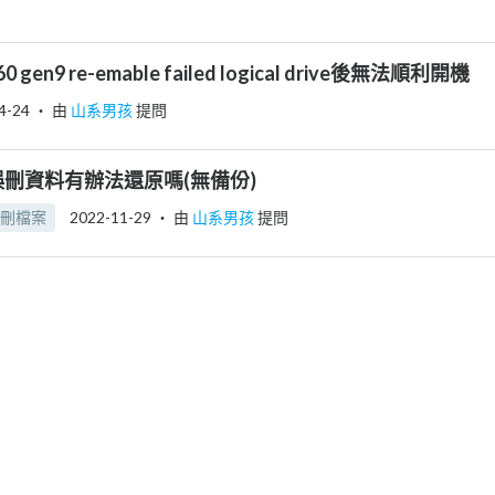
l360 gen9 re-emable failed logical drive後無法順利開機
4-24
‧ 由
山系男孩
提問
b誤刪資料有辦法還原嗎(無備份)
刪檔案
2022-11-29
‧ 由
山系男孩
提問