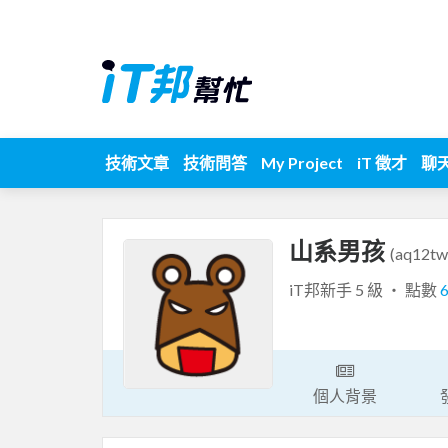
技術文章
技術問答
My Project
iT 徵才
聊
山系男孩
(aq12tw
iT邦新手 5 級 ‧ 點數
個人背景