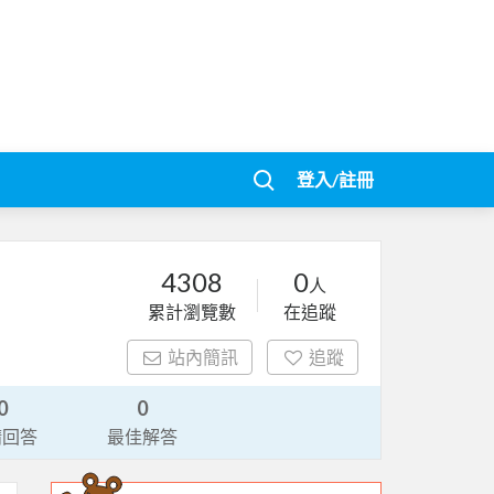
登入/註冊
4308
0
人
累計瀏覽數
在追蹤
站內簡訊
追蹤
0
0
請回答
最佳解答