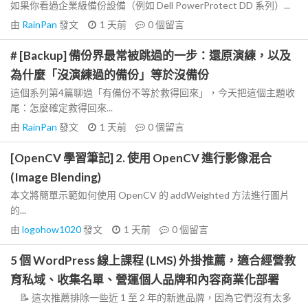
如果你看過企業級備份設備（例如 Dell PowerProtect DD 系列）...
由
RainPan
發文
1 天前
0
個留言
# [Backup] 備份界最常被跳過的一步：還原演練，以及
為什麼「沒演練過的備份」等於沒備份
這個系列第4篇聊過「有備份不等於救得回來」，今天把這個主題收
尾：怎麼確定救得回來...
由
RainPan
發文
1 天前
0
個留言
[OpenCV 學習筆記] 2. 使用 OpenCV 進行影像混合
(Image Blending)
本文將簡單示範如何使用 OpenCV 的 addWeighted 方法進行圖片
的...
由
logohow1020
發文
1 天前
0
個留言
5 個 WordPress 線上課程 (LMS) 外掛推薦，適合經營教
育私域、收集名單、營運個人品牌和內容商業化部署
📝 這次推薦排除一些近 1 至 2 年的新進品牌，因為它們沒有太多