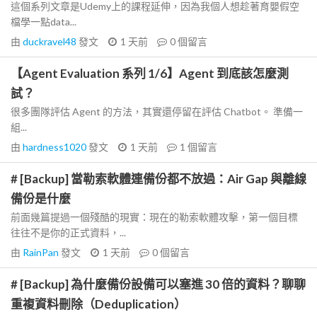
這個系列文章是Udemy上的課程延伸，因為我個人想趁著育嬰假空
檔學一點data...
由
duckravel48
發文
1 天前
0
個留言
【Agent Evaluation 系列 1/6】Agent 到底該怎麼測
試？
很多團隊評估 Agent 的方法，其實還停留在評估 Chatbot。 準備一
組...
由
hardness1020
發文
1 天前
1
個留言
# [Backup] 當勒索軟體連備份都不放過：Air Gap 與離線
備份是什麼
前面幾篇提過一個殘酷的現實：現在的勒索軟體攻擊，第一個目標
往往不是你的正式資料，...
由
RainPan
發文
1 天前
0
個留言
# [Backup] 為什麼備份設備可以塞進 30 倍的資料？聊聊
重複資料刪除（Deduplication）