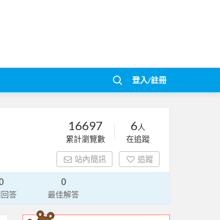
登入/註冊
16697
6
人
累計瀏覽數
在追蹤
站內簡訊
追蹤
0
0
請回答
最佳解答