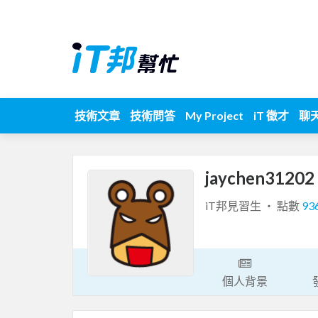
技術文章
技術問答
My Project
iT 徵才
聊
jaychen31202
iT邦見習生 ‧ 點數
93
個人背景