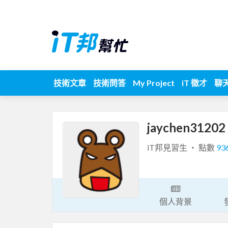
技術文章
技術問答
My Project
iT 徵才
聊
jaychen31202
iT邦見習生 ‧ 點數
93
個人背景