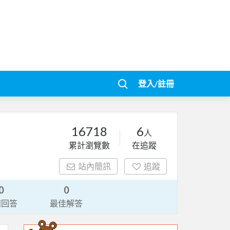
登入/註冊
16718
6
人
累計瀏覽數
在追蹤
站內簡訊
追蹤
0
0
請回答
最佳解答