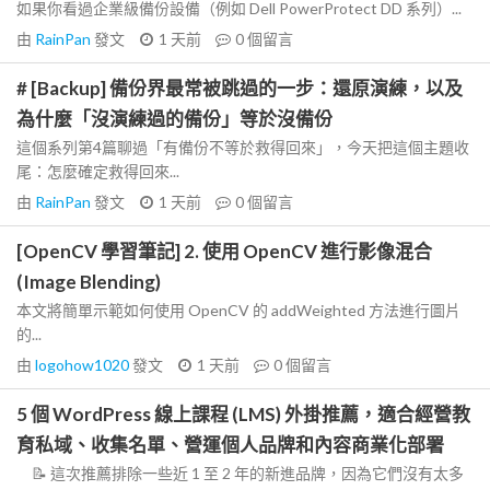
如果你看過企業級備份設備（例如 Dell PowerProtect DD 系列）...
由
RainPan
發文
1 天前
0
個留言
# [Backup] 備份界最常被跳過的一步：還原演練，以及
為什麼「沒演練過的備份」等於沒備份
這個系列第4篇聊過「有備份不等於救得回來」，今天把這個主題收
尾：怎麼確定救得回來...
由
RainPan
發文
1 天前
0
個留言
[OpenCV 學習筆記] 2. 使用 OpenCV 進行影像混合
(Image Blending)
本文將簡單示範如何使用 OpenCV 的 addWeighted 方法進行圖片
的...
由
logohow1020
發文
1 天前
0
個留言
5 個 WordPress 線上課程 (LMS) 外掛推薦，適合經營教
育私域、收集名單、營運個人品牌和內容商業化部署
📝 這次推薦排除一些近 1 至 2 年的新進品牌，因為它們沒有太多