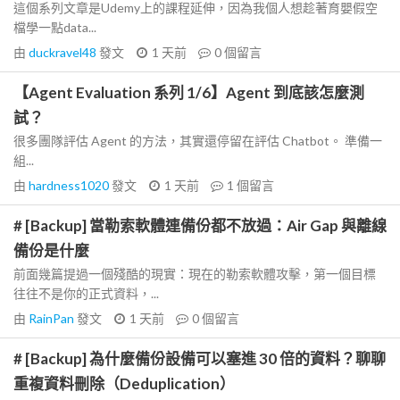
這個系列文章是Udemy上的課程延伸，因為我個人想趁著育嬰假空
檔學一點data...
由
duckravel48
發文
1 天前
0
個留言
【Agent Evaluation 系列 1/6】Agent 到底該怎麼測
試？
很多團隊評估 Agent 的方法，其實還停留在評估 Chatbot。 準備一
組...
由
hardness1020
發文
1 天前
1
個留言
# [Backup] 當勒索軟體連備份都不放過：Air Gap 與離線
備份是什麼
前面幾篇提過一個殘酷的現實：現在的勒索軟體攻擊，第一個目標
往往不是你的正式資料，...
由
RainPan
發文
1 天前
0
個留言
# [Backup] 為什麼備份設備可以塞進 30 倍的資料？聊聊
重複資料刪除（Deduplication）