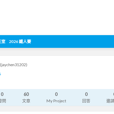
天室
2026 鐵人賽
(jaychen31202)
6
0
60
0
0
發問
文章
My Project
回答
邀