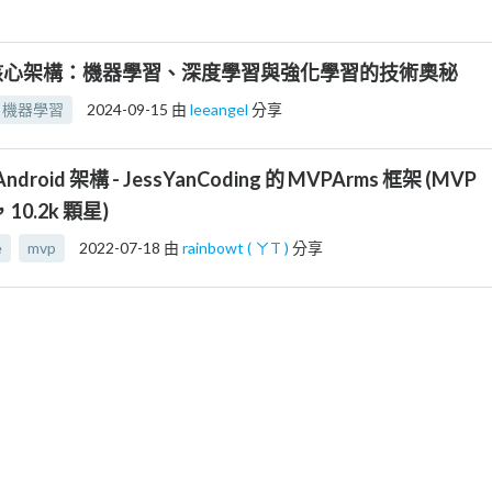
核心架構：機器學習、深度學習與強化學習的技術奧秘
機器學習
2024-09-15
由
leeangel
分享
ndroid 架構 - JessYanCoding 的 MVPArms 框架 (MVP
0.2k 顆星)
e
mvp
2022-07-18
由
rainbowt ( ㄚT )
分享