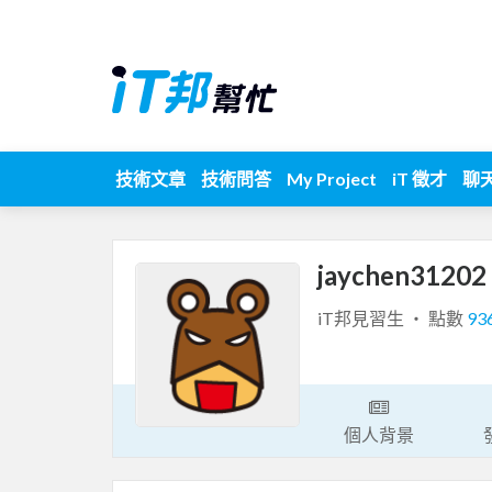
技術文章
技術問答
My Project
iT 徵才
聊
jaychen31202
iT邦見習生 ‧ 點數
93
個人背景