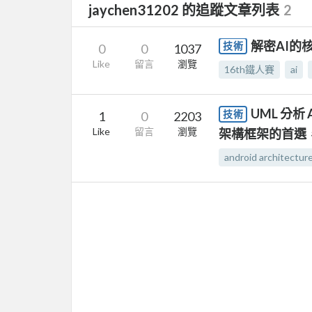
jaychen31202 的追蹤文章列表
2
解密AI的
技術
0
0
1037
Like
留言
瀏覽
16th鐵人賽
ai
UML 分析 A
技術
1
0
2203
Like
留言
瀏覽
架構框架的首選，1
android architectur