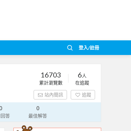
登入/註冊
16703
6
人
累計瀏覽數
在追蹤
站內簡訊
追蹤
0
0
請回答
最佳解答