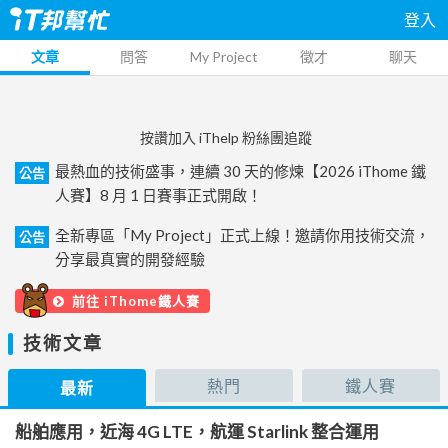
登入
文章
問答
My Project
徵才
聊天
按讚加入 iThelp 粉絲團追蹤
最熱血的技術盛事，連續 30 天的修煉【2026 iThome 鐵
公告
人賽】8 月 1 日賽事正式開啟！
全新專區「My Project」正式上線！邀請你用技術交流，
公告
分享最真實的開發經驗
前往 iThome鐵人賽
技術文章
熱門
鐵人賽
最新
船舶應用，近海 4G LTE，航運 Starlink 整合運用