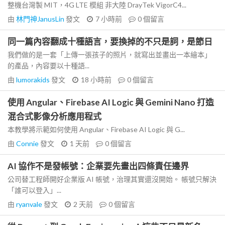
整機台灣製 MIT，4G LTE 模組 非大陸 DrayTek VigorC4...
由
林門神JanusLin
發文
7 小時前
0
個留言
同一篇內容翻成十種語言，要換掉的不只是詞，是節日
我們做的是一套「上傳一張孩子的照片，就寫出並畫出一本繪本」
的產品，內容要以十種語...
由
lumorakids
發文
18 小時前
0
個留言
使用 Angular、Firebase AI Logic 與 Gemini Nano 打造
混合式影像分析應用程式
本教學將示範如何使用 Angular、Firebase AI Logic 與 G...
由
Connie
發文
1 天前
0
個留言
AI 協作不是發帳號：企業要先畫出四條責任邊界
公司替工程師開好企業版 AI 帳號，治理其實還沒開始。 帳號只解決
「誰可以登入」...
由
ryanvale
發文
2 天前
0
個留言