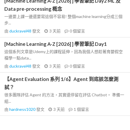
[Machine Learning A-Z [2026] ] 學習筆記 Day2 ML 及
Data pre-processing 概念
一邊要上課一邊還要寫這個不容易! 整個machine learning分成三個
步...
由
duckravel48
發文
3 天前
0
個留言
[Machine Learning A-Z [2026] ] 學習筆記 Day1
這個系列文章是Udemy上的課程延伸，因為我個人想趁著育嬰假空
檔學一點data...
由
duckravel48
發文
3 天前
0
個留言
【Agent Evaluation 系列 1/6】Agent 到底該怎麼測
試？
很多團隊評估 Agent 的方法，其實還停留在評估 Chatbot。 準備一
組...
由
hardness1020
發文
3 天前
1
個留言