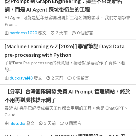
從 Prompt 到 Graph Engineering：這些不只是新名
詞，而是 AI Agent 踩坑後衍生的工程
AI Agent 可能是近年最容易出現新工程名詞的領域。 我們才剛學會
Prom...
由
hardness1020
發文
2 天前
0
個留言
[Machine Learning A-Z [2026] ] 學習筆記 Day3 Data
pre-processing with Python
了解Data Pre-processing的概念後，接著就是要實作了 資料下載
的...
由
duckravel48
發文
2 天前
0
個留言
【分享】台灣團隊開發 免費 AI Prompt 管理網站，終於
不用再到處找提示詞了
最近 AI 幾乎已經變成每天工作都會用到的工具。像是 ChatGPT、
Claud...
由
nlstudio
發文
3 天前
0
個留言