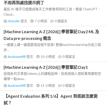
不用再到處找提示詞了
最近 AI 幾乎已經變成每天工作都會用到的工具。像是 ChatGPT、
Claud...
由
nlstudio
發文
7 小時前
0
個留言
[Machine Learning A-Z [2026] ] 學習筆記 Day2 ML 及
Data pre-processing 概念
一邊要上課一邊還要寫這個不容易! 整個machine learning分成三個
步...
由
duckravel48
發文
10 小時前
0
個留言
[Machine Learning A-Z [2026] ] 學習筆記 Day1
這個系列文章是Udemy上的課程延伸，因為我個人想趁著育嬰假空
檔學一點data...
由
duckravel48
發文
11 小時前
0
個留言
【Agent Evaluation 系列 1/6】Agent 到底該怎麼測
試？