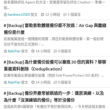
很多團隊評估 Agent 的方法，其實還停留在評估 Chatbot。 準備一
組...
由
hardness1020
發文
12 小時前
1
個留言
# [Backup] 當勒索軟體連備份都不放過：Air Gap 與離線
備份是什麼
前面幾篇提過一個殘酷的現實：現在的勒索軟體攻擊，第一個目標
往往不是你的正式資料，...
由
RainPan
發文
14 小時前
0
個留言
# [Backup] 為什麼備份設備可以塞進 30 倍的資料？聊聊
重複資料刪除（Deduplication）
如果你看過企業級備份設備（例如 Dell PowerProtect DD 系列）...
由
RainPan
發文
14 小時前
0
個留言
# [Backup] 備份界最常被跳過的一步：還原演練，以及
為什麼「沒演練過的備份」等於沒備份
這個系列第4篇聊過「有備份不等於救得回來」，今天把這個主題收