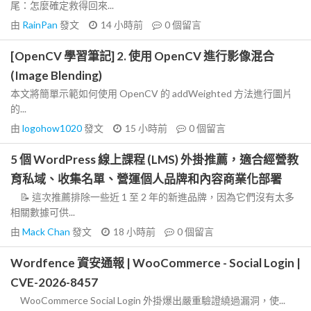
尾：怎麼確定救得回來...
由
RainPan
發文
14 小時前
0
個留言
[OpenCV 學習筆記] 2. 使用 OpenCV 進行影像混合
(Image Blending)
本文將簡單示範如何使用 OpenCV 的 addWeighted 方法進行圖片
的...
由
logohow1020
發文
15 小時前
0
個留言
5 個 WordPress 線上課程 (LMS) 外掛推薦，適合經營教
育私域、收集名單、營運個人品牌和內容商業化部署
📝 這次推薦排除一些近 1 至 2 年的新進品牌，因為它們沒有太多
相關數據可供...
由
Mack Chan
發文
18 小時前
0
個留言
Wordfence 資安通報 | WooCommerce - Social Login |
CVE-2026-8457
WooCommerce Social Login 外掛爆出嚴重驗證繞過漏洞，使...