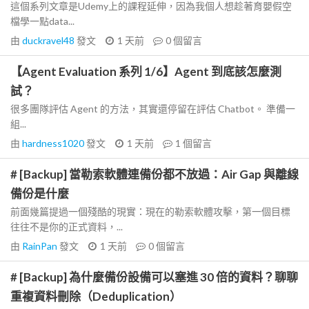
這個系列文章是Udemy上的課程延伸，因為我個人想趁著育嬰假空
檔學一點data...
由
duckravel48
發文
1 天前
0
個留言
【Agent Evaluation 系列 1/6】Agent 到底該怎麼測
試？
很多團隊評估 Agent 的方法，其實還停留在評估 Chatbot。 準備一
組...
由
hardness1020
發文
1 天前
1
個留言
# [Backup] 當勒索軟體連備份都不放過：Air Gap 與離線
備份是什麼
前面幾篇提過一個殘酷的現實：現在的勒索軟體攻擊，第一個目標
往往不是你的正式資料，...
由
RainPan
發文
1 天前
0
個留言
# [Backup] 為什麼備份設備可以塞進 30 倍的資料？聊聊
重複資料刪除（Deduplication）