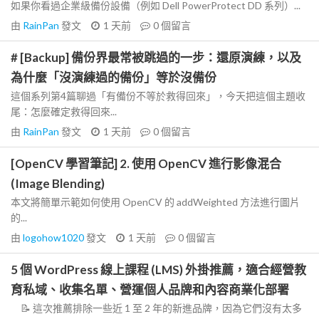
如果你看過企業級備份設備（例如 Dell PowerProtect DD 系列）...
由
RainPan
發文
1 天前
0
個留言
# [Backup] 備份界最常被跳過的一步：還原演練，以及
為什麼「沒演練過的備份」等於沒備份
這個系列第4篇聊過「有備份不等於救得回來」，今天把這個主題收
尾：怎麼確定救得回來...
由
RainPan
發文
1 天前
0
個留言
[OpenCV 學習筆記] 2. 使用 OpenCV 進行影像混合
(Image Blending)
本文將簡單示範如何使用 OpenCV 的 addWeighted 方法進行圖片
的...
由
logohow1020
發文
1 天前
0
個留言
5 個 WordPress 線上課程 (LMS) 外掛推薦，適合經營教
育私域、收集名單、營運個人品牌和內容商業化部署
📝 這次推薦排除一些近 1 至 2 年的新進品牌，因為它們沒有太多