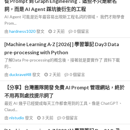
從 Prompt 到 Graph Engineering：這些不只是新名
詞，而是 AI Agent 踩坑後衍生的工程
AI Agent 可能是近年最容易出現新工程名詞的領域。 我們才剛學會
Prom...
由
hardness1020
發文
2 天前
0
個留言
[Machine Learning A-Z [2026] ] 學習筆記 Day3 Data
pre-processing with Python
了解Data Pre-processing的概念後，接著就是要實作了 資料下載
的...
由
duckravel48
發文
2 天前
0
個留言
【分享】台灣團隊開發 免費 AI Prompt 管理網站，終於
不用再到處找提示詞了
最近 AI 幾乎已經變成每天工作都會用到的工具。像是 ChatGPT、
Claud...
由
nlstudio
發文
3 天前
0
個留言