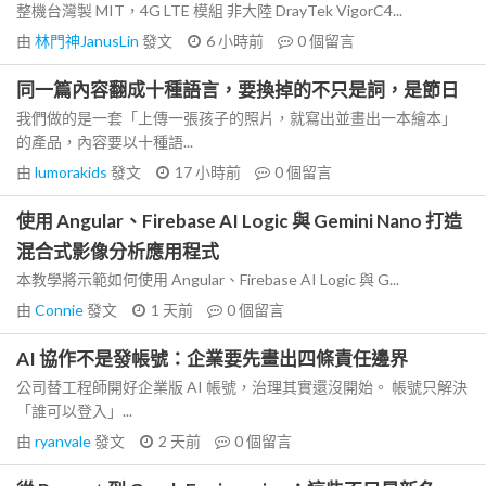
整機台灣製 MIT，4G LTE 模組 非大陸 DrayTek VigorC4...
由
林門神JanusLin
發文
6 小時前
0
個留言
同一篇內容翻成十種語言，要換掉的不只是詞，是節日
我們做的是一套「上傳一張孩子的照片，就寫出並畫出一本繪本」
的產品，內容要以十種語...
由
lumorakids
發文
17 小時前
0
個留言
使用 Angular、Firebase AI Logic 與 Gemini Nano 打造
混合式影像分析應用程式
本教學將示範如何使用 Angular、Firebase AI Logic 與 G...
由
Connie
發文
1 天前
0
個留言
AI 協作不是發帳號：企業要先畫出四條責任邊界
公司替工程師開好企業版 AI 帳號，治理其實還沒開始。 帳號只解決
「誰可以登入」...
由
ryanvale
發文
2 天前
0
個留言