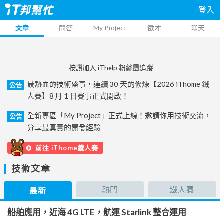
登入
文章
問答
My Project
徵才
聊天
按讚加入 iThelp 粉絲團追蹤
最熱血的技術盛事，連續 30 天的修煉【2026 iThome 鐵
公告
人賽】8 月 1 日賽事正式開啟！
全新專區「My Project」正式上線！邀請你用技術交流，
公告
分享最真實的開發經驗
前往 iThome鐵人賽
技術文章
熱門
鐵人賽
最新
船舶應用，近海 4G LTE，航運 Starlink 整合運用