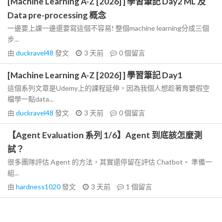
[Machine Learning A-Z [2026] ] 學習筆記 Day2 ML 及
Data pre-processing 概念
一邊要上課一邊還要寫這個不容易! 整個machine learning分成三個
步...
由
duckravel48
發文
3 天前
0
個留言
[Machine Learning A-Z [2026] ] 學習筆記 Day1
這個系列文章是Udemy上的課程延伸，因為我個人想趁著育嬰假空
檔學一點data...
由
duckravel48
發文
3 天前
0
個留言
【Agent Evaluation 系列 1/6】Agent 到底該怎麼測
試？
很多團隊評估 Agent 的方法，其實還停留在評估 Chatbot。 準備一
組...
由
hardness1020
發文
3 天前
1
個留言