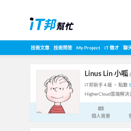
技術文章
技術問答
My Project
iT 徵才
聊
Linus Lin 小呱
iT邦新手 4 級 ‧ 點數
HigherCloud雲
個人背景