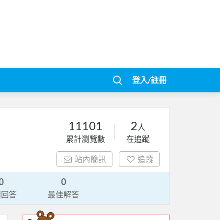
登入/註冊
11101
2
人
累計瀏覽數
在追蹤
站內簡訊
追蹤
0
0
請回答
最佳解答